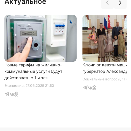
Актуальное
Нажимая на кнопку "Отправить" вы
соглашаетесь с
политикой конфиденциальности
Новые тарифы на жилищно-
Ключи от девяти машин
коммунальные услуги будут
губернатор Александр 
действовать с 1 июля
Социальные вопросы
, 11.0
Экономика
, 27.06.2025 21:50