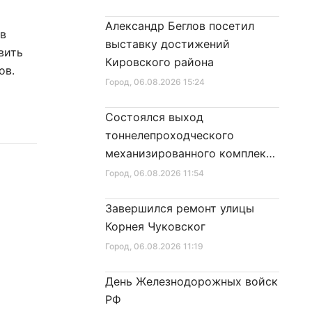
Александр Беглов посетил
 в
выставку достижений
вить
Кировского района
ов.
Город
, 06.08.2026 15:24
Состоялся выход
тоннелепроходческого
механизированного комплекса
«Надежда» на поверхность
Город
, 06.08.2026 11:54
Завершился ремонт улицы
Корнея Чуковског
Город
, 06.08.2026 11:19
День Железнодорожных войск
РФ