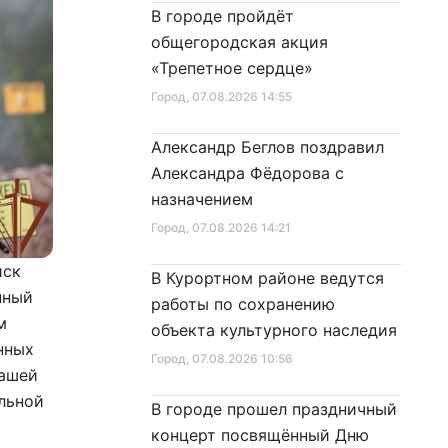
В городе пройдёт
общегородская акция
«Трепетное сердце»
Город
, 07.08.2026 14:55
Александр Беглов поздравил
Александра Фёдорова с
назначением
Город
, 07.08.2026 14:21
йск
В Курортном районе ведутся
нный
работы по сохранению
м
объекта культурного наследия
нных
Город
, 07.08.2026 10:56
нашей
альной
В городе прошел праздничный
концерт посвящённый Дню