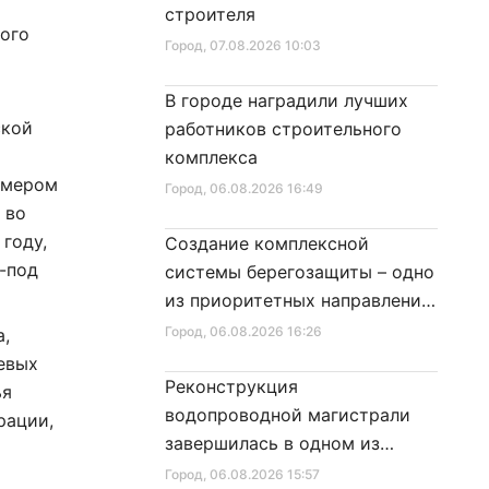
строителя
ого
Город
, 07.08.2026 10:03
В городе наградили лучших
ской
работников строительного
комплекса
имером
Город
, 06.08.2026 16:49
 во
году,
Создание комплексной
з-под
системы берегозащиты – одно
из приоритетных направлений
развития Петербурга
Город
, 06.08.2026 16:26
а,
евых
Реконструкция
ья
водопроводной магистрали
рации,
завершилась в одном из
районов города
Город
, 06.08.2026 15:57