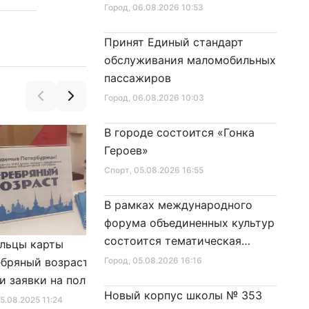
Город
, 06.08.2026 10:53
Принят Единый стандарт
обслуживания маломобильных
пассажиров
Город
, 06.08.2026 10:03
В городе состоится «Гонка
Героев»
Спорт
, 05.08.2026 16:55
В рамках международного
форума объединенных культур
состоится тематическая
льцы карты
Александр Беглов подписал
секция
бряный возраст»
Город
, 05.08.2026 16:16
Закон «О внесении изменения
и заявки на получение
в Закон Санкт‑Петербурга
Новый корпус школы № 353
фиката для посещения
«Социальный кодекс
25.08.2025 11:24
Город
, 10.01.2026 16:46