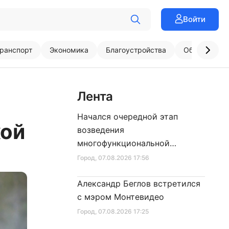
Войти
ранспорт
Экономика
Благоустройства
Образовани
Лента
Начался очередной этап
кой
возведения
многофункциональной
площадки центра спорта
Город
, 07.08.2026 17:56
Александр Беглов встретился
с мэром Монтевидео
Город
, 07.08.2026 17:25