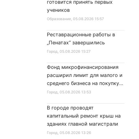
готовится принять первых
в
Санкт‑Петербурга»
учеников
Образование
, 05.08.2026 15:57
Реставрационные работы в
„Пенатах“ завершились
Город
, 05.08.2026 15:27
Фонд микрофинансирования
расширил лимит для малого и
среднего бизнеса на покупку
специальной техники
Город
, 05.08.2026 13:53
В городе проводят
капитальный ремонт крыш на
зданиях главной магистрали
Город
, 05.08.2026 13:26