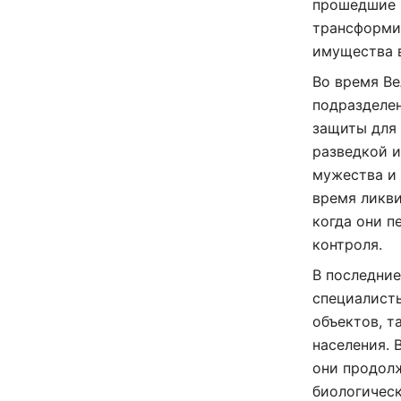
прошедшие г
трансформи
имущества 
Во время В
подразделе
защиты для 
разведкой 
мужества и
время ликви
когда они п
контроля.
В последние
специалисты
объектов, т
населения. 
они продол
биологическ