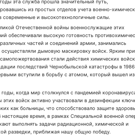
оды эта служба прошла значительный путь,
ровавшись из простых отделов учета военно-химическ
в современные и высокотехнологичные силы.
еликой Отечественной войны военнослужащие этих
ний обеспечивали высокую готовность противохимиче
различных частей и соединений армии, занимались
и осуществляли дымовую маскировку войск. Ярким пр
 самопожертвования стали действия химических войск
дации последствий Чернобыльской катастрофы в 1986 
ервыми вступили в борьбу с атомом, который вышел и
 годы, когда мир столкнулся с пандемией коронавирус
 этих войск активно участвовали в дезинфекции ключ
аких как больницы, что способствовало защите здоров
В настоящее время, в рамках Специальной военной опе
жают выполнять задачи радиационной, химической и
ой разведки, приближая нашу общую победу.