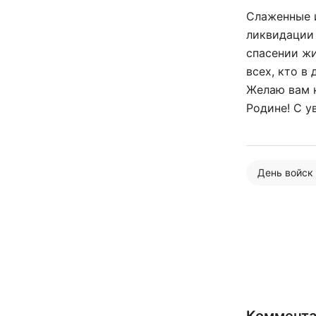
Слаженные 
ликвидации 
спасении жи
всех, кто в
Желаю вам к
Родине! С у
День войск