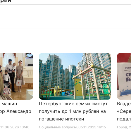
арии
и машин
Петербургские семьи смогут
Владе
ор Александр
получить до 1 млн рублей на
«Сере
погашение ипотеки
подал
серти
, 11.06.2026 13:46
Социальные вопросы
, 05.11.2025 16:15
Город
, 