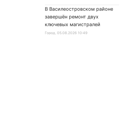
В Василеостровском районе
завершён ремонт двух
ключевых магистралей
Город
, 05.08.2026 10:49
Знаком «Строителю
Санкт‑Петербурга» будут
награждены 52 человека
Город
, 05.08.2026 10:03
рмация
Предложить новость
Завершена реконструкция
освещения в квартале
соглашение
Кронштадта
нциальности
Город
, 04.08.2026 17:55
ания материалов сайта
Ремонт дорожного полотна на
ания cookies