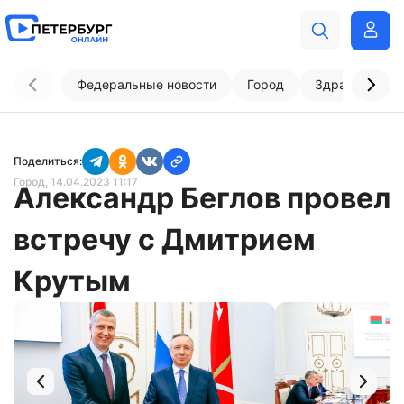
Федеральные новости
Город
Здравоохран
Поделиться:
Город
, 14.04.2023 11:17
Александр Беглов провел
встречу с Дмитрием
Крутым