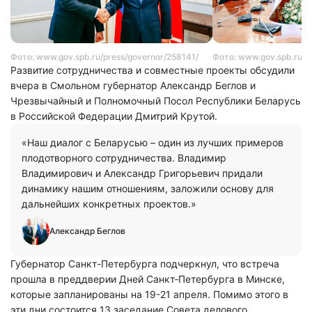
Фото: www.gov.spb.ru/press/governor/258141/
Фото: www.gov.spb.ru/p
Развитие сотрудничества и совместные проекты обсудили
вчера в Смольном губернатор Александр Беглов и
Чрезвычайный и Полномочный Посол Республики Беларусь
в Российской Федерации Дмитрий Крутой.
«Наш диалог с Беларусью – один из лучших примеров
плодотворного сотрудничества. Владимир
Владимирович и Александр Григорьевич придали
динамику нашим отношениям, заложили основу для
дальнейших конкретных проектов.»
Александр Беглов
Губернатор Санкт-Петербурга подчеркнул, что встреча
прошла в преддверии Дней Санкт‑Петербурга в Минске,
которые запланированы на 19-21 апреля. Помимо этого в
эти дни состоится 13 заседание Совета делового