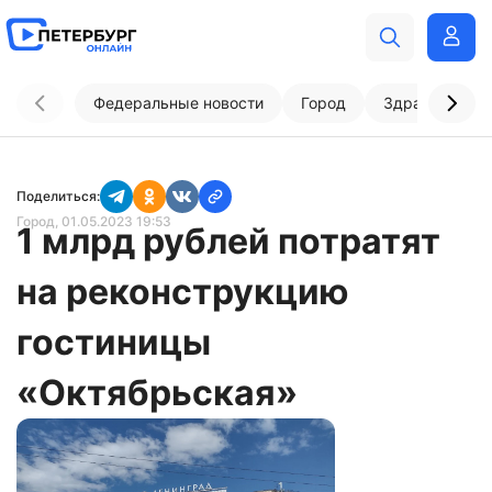
Федеральные новости
Город
Здравоохран
Поделиться:
Город
, 01.05.2023 19:53
1 млрд рублей потратят
на реконструкцию
гостиницы
«Октябрьская»