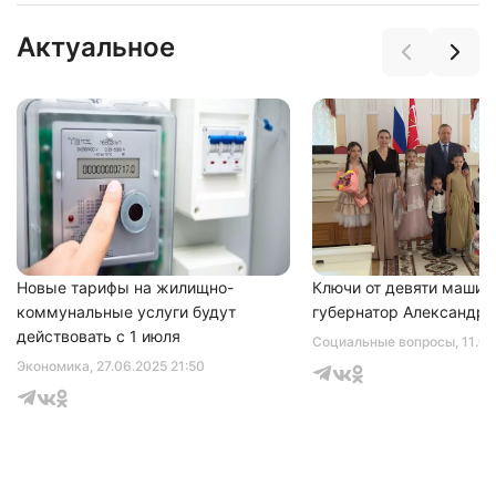
Актуальное
Нажимая на кнопку "Отправить" вы
соглашаетесь с
политикой конфиденциальности
Новые тарифы на жилищно-
Ключи от девяти машин
коммунальные услуги будут
губернатор Александр 
действовать с 1 июля
Социальные вопросы
, 11.0
Экономика
, 27.06.2025 21:50