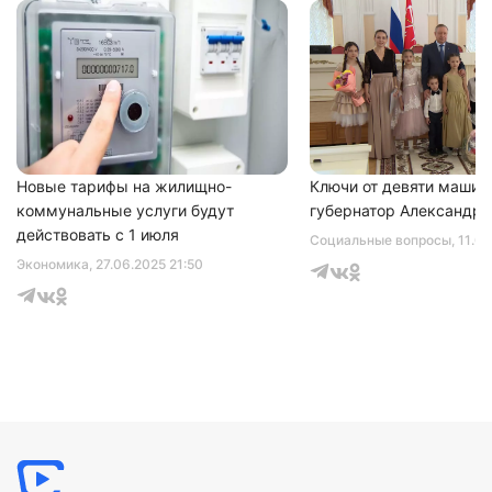
Нажимая на кнопку "Отправить" вы
соглашаетесь с
политикой конфиденциальности
Новые тарифы на жилищно-
Ключи от девяти машин
коммунальные услуги будут
губернатор Александр 
действовать с 1 июля
Социальные вопросы
, 11.0
Экономика
, 27.06.2025 21:50