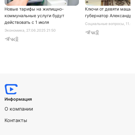
Новые тарифы на жилищно-
Ключи от девяти машин
коммунальные услуги будут
губернатор Александр 
действовать с 1 июля
Социальные вопросы
, 11.0
Экономика
, 27.06.2025 21:50
Информация
О компании
Контакты