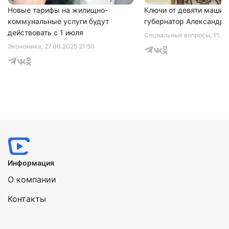
Новые тарифы на жилищно-
Ключи от девяти машин
коммунальные услуги будут
губернатор Александр 
действовать с 1 июля
Социальные вопросы
, 11.0
Экономика
, 27.06.2025 21:50
Информация
О компании
Контакты