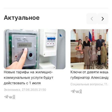
Актуальное
Нажимая на кнопку "Отправить" вы
соглашаетесь с
политикой конфиденциальности
Новые тарифы на жилищно-
Ключи от девяти машин
коммунальные услуги будут
губернатор Александр 
действовать с 1 июля
Социальные вопросы
, 11.0
Экономика
, 27.06.2025 21:50