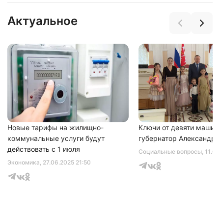
Актуальное
Нажимая на кнопку "Отправить" вы
соглашаетесь с
политикой конфиденциальности
Новые тарифы на жилищно-
Ключи от девяти машин
коммунальные услуги будут
губернатор Александр 
действовать с 1 июля
Социальные вопросы
, 11.0
Экономика
, 27.06.2025 21:50