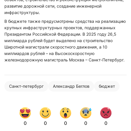
развитие дорожной сети, создание инженерной
инфраструктуры.
В бюджете также предусмотрены средства на реализацию
крупных инфраструктурных проектов, поддержанных
Президентом Российской Федерации. В 2025 году 26,5
миллиарда рублей будет выделено на строительство
Нажимая на кнопку "Отправить" вы
Широтной магистрали скоростного движения, а 10
соглашаетесь с
политикой конфиденциальности
миллиардов рублей – на Высокоскоростную
железнодорожную магистраль Москва – Санкт-Петербург.
Санкт-петербург
Александр Беглов
бюджет
0
0
0
0
0