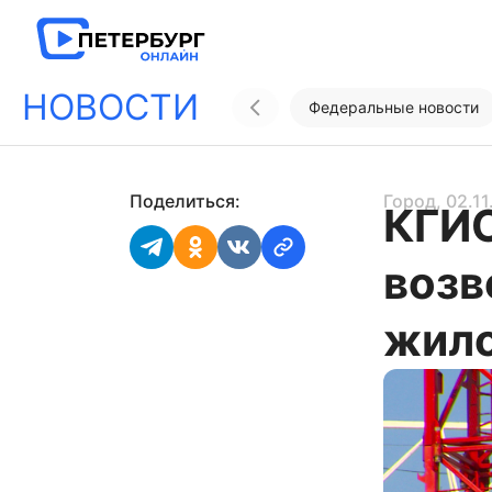
НОВОСТИ
Федеральные новости
Поделиться:
Город
, 02.1
КГИО
возв
жило