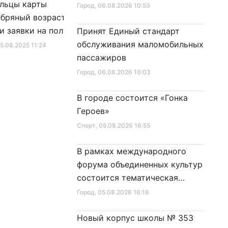
льцы карты
Александр Беглов подписал
Город
, 06.08.2026 10:53
бряный возраст»
Закон «О внесении изменения
и заявки на получение
в Закон Санкт‑Петербурга
Принят Единый стандарт
фиката для посещения
«Социальный кодекс
обслуживания маломобильных
25.08.2025 11:24
Город
, 10.01.2026 16:46
в
Санкт‑Петербурга»
пассажиров
Город
, 06.08.2026 10:03
В городе состоится «Гонка
Героев»
Спорт
, 05.08.2026 16:55
В рамках международного
форума объединенных культур
состоится тематическая
секция
Город
, 05.08.2026 16:16
Новый корпус школы № 353