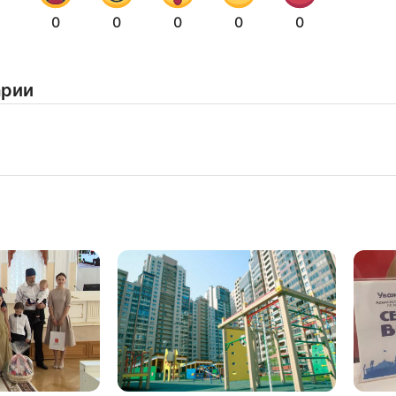
Нажимая на кнопку "Отправить" вы
0
0
0
0
0
соглашаетесь с
политикой конфиденциальности
арии