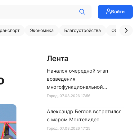
Войти
ранспорт
Экономика
Благоустройства
Образовани
Лента
Начался очередной этап
о
возведения
многофункциональной
площадки центра спорта
Город
, 07.08.2026 17:56
Александр Беглов встретился
с мэром Монтевидео
Город
, 07.08.2026 17:25