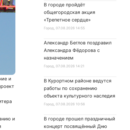
В городе пройдёт
общегородская акция
«Трепетное сердце»
Город
, 07.08.2026 14:55
Александр Беглов поздравил
Александра Фёдорова с
назначением
Город
, 07.08.2026 14:21
ние и
В Курортном районе ведутся
проект
работы по сохранению
объекта культурного наследия
итера
Город
, 07.08.2026 10:56
анию и
В городе прошел праздничный
я
концерт посвящённый Дню