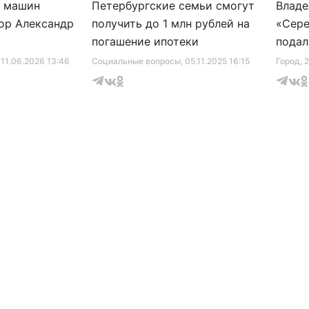
и машин
Петербургские семьи смогут
Владе
ор Александр
получить до 1 млн рублей на
«Сере
погашение ипотеки
подал
серти
, 11.06.2026 13:46
Социальные вопросы
, 05.11.2025 16:15
Город
, 
музее