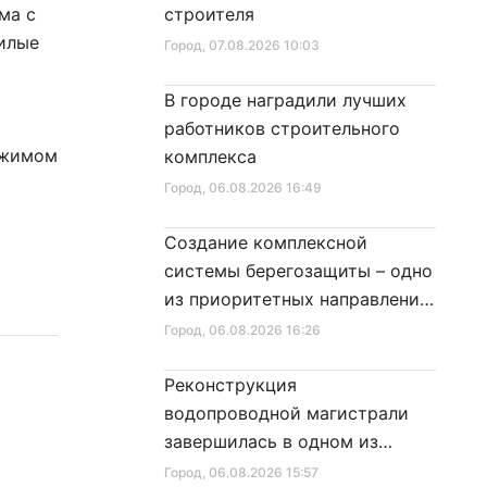
ма с
строителя
илые
Город
, 07.08.2026 10:03
а
В городе наградили лучших
работников строительного
ежимом
комплекса
Город
, 06.08.2026 16:49
Создание комплексной
системы берегозащиты – одно
из приоритетных направлений
развития Петербурга
Город
, 06.08.2026 16:26
Реконструкция
водопроводной магистрали
завершилась в одном из
районов города
Город
, 06.08.2026 15:57