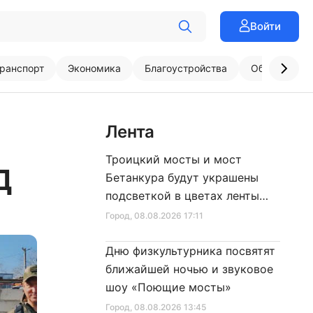
Войти
ранспорт
Экономика
Благоустройства
Образовани
Лента
Троицкий мосты и мост
Д
Бетанкура будут украшены
подсветкой в цветах ленты
Ленинградской Победы
Город
, 08.08.2026 17:11
Дню физкультурника посвятят
ближайшей ночью и звуковое
шоу «Поющие мосты»
Город
, 08.08.2026 13:45