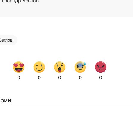
лександр Беглов
Беглов
0
0
0
0
0
арии
Нажимая на кнопку "Отправить" вы
соглашаетесь с
политикой конфиденциальности