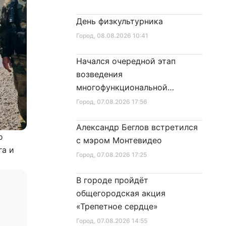
День физкультурника
Город
, 08.08.2026 10:41
Начался очередной этап
возведения
многофункциональной
площадки центра спорта
Город
, 07.08.2026 17:56
Александр Беглов встретился
о
с мэром Монтевидео
га и
Город
, 07.08.2026 17:25
В городе пройдёт
общегородская акция
«Трепетное сердце»
Город
, 07.08.2026 14:55