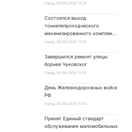
Город
, 06.08.2026 15:24
Состоялся выход
тоннелепроходческого
механизированного комплекса
«Надежда» на поверхность
Город
, 06.08.2026 11:54
Завершился ремонт улицы
Корнея Чуковског
Город
, 06.08.2026 11:19
День Железнодорожных войск
РФ
Город
, 06.08.2026 10:53
Принят Единый стандарт
обслуживания маломобильных