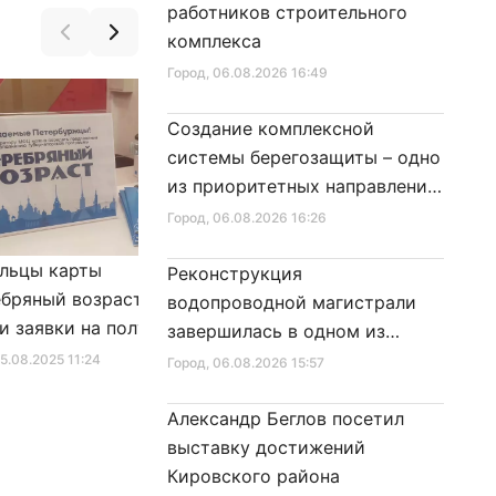
работников строительного
комплекса
Город
, 06.08.2026 16:49
Создание комплексной
системы берегозащиты – одно
из приоритетных направлений
развития Петербурга
Город
, 06.08.2026 16:26
льцы карты
Александр Беглов подписал
Реконструкция
бряный возраст»
Закон «О внесении изменения
водопроводной магистрали
и заявки на получение
в Закон Санкт‑Петербурга
завершилась в одном из
фиката для посещения
«Социальный кодекс
районов города
25.08.2025 11:24
Город
, 10.01.2026 16:46
Город
, 06.08.2026 15:57
в
Санкт‑Петербурга»
Александр Беглов посетил
выставку достижений
Кировского района