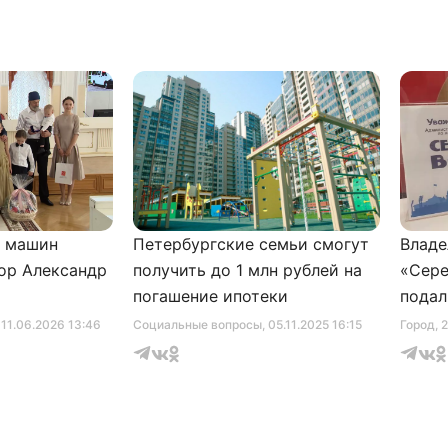
и машин
Петербургские семьи смогут
Владе
ор Александр
получить до 1 млн рублей на
«Сере
погашение ипотеки
подал
серти
, 11.06.2026 13:46
Социальные вопросы
, 05.11.2025 16:15
Город
, 
музее