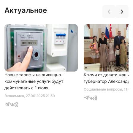
Актуальное
Нажимая на кнопку "Отправить" вы
соглашаетесь с
политикой конфиденциальности
Новые тарифы на жилищно-
Ключи от девяти машин
коммунальные услуги будут
губернатор Александр 
действовать с 1 июля
Социальные вопросы
, 11.0
Экономика
, 27.06.2025 21:50