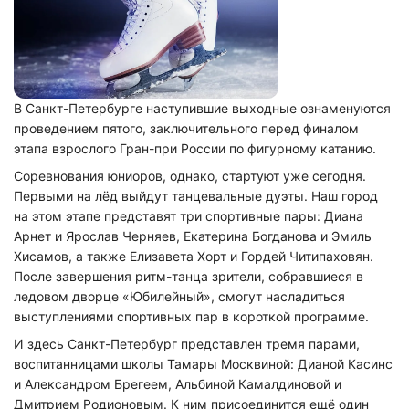
В Санкт-Петербурге наступившие выходные ознаменуются
проведением пятого, заключительного перед финалом
этапа взрослого Гран-при России по фигурному катанию.
Соревнования юниоров, однако, стартуют уже сегодня.
Первыми на лёд выйдут танцевальные дуэты. Наш город
на этом этапе представят три спортивные пары: Диана
Арнет и Ярослав Черняев, Екатерина Богданова и Эмиль
Хисамов, а также Елизавета Хорт и Гордей Читипаховян.
После завершения ритм-танца зрители, собравшиеся в
ледовом дворце «Юбилейный», смогут насладиться
выступлениями спортивных пар в короткой программе.
И здесь Санкт-Петербург представлен тремя парами,
воспитанницами школы Тамары Москвиной: Дианой Касинс
и Александром Брегеем, Альбиной Камалдиновой и
Дмитрием Родионовым. К ним присоединится ещё один