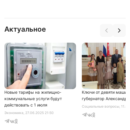
Актуальное
Нажимая на кнопку "Отправить" вы
соглашаетесь с
политикой конфиденциальности
Новые тарифы на жилищно-
Ключи от девяти машин
коммунальные услуги будут
губернатор Александр 
действовать с 1 июля
Социальные вопросы
, 11.0
Экономика
, 27.06.2025 21:50