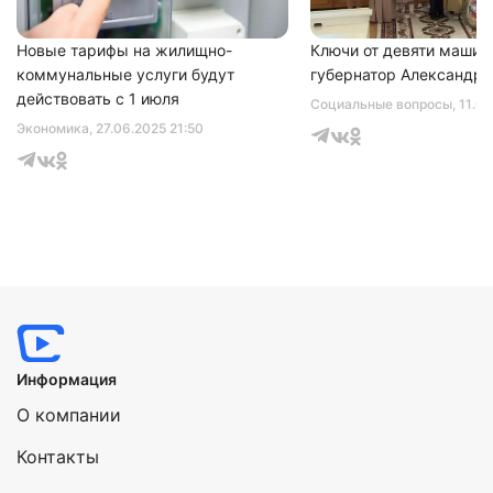
Новые тарифы на жилищно-
Ключи от девяти машин
коммунальные услуги будут
губернатор Александр 
действовать с 1 июля
Социальные вопросы
, 11.0
Экономика
, 27.06.2025 21:50
Информация
О компании
Контакты