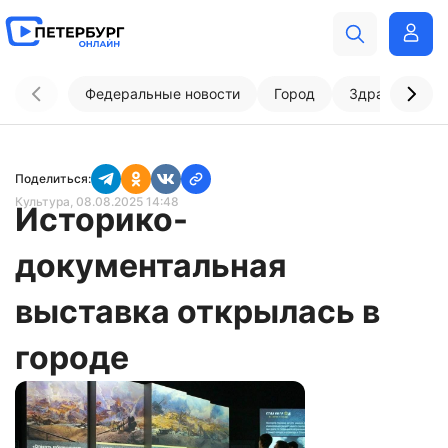
Федеральные новости
Город
Здравоохран
Поделиться:
Культура
, 08.08.2025 14:48
Историко-
документальная
выставка открылась в
городе