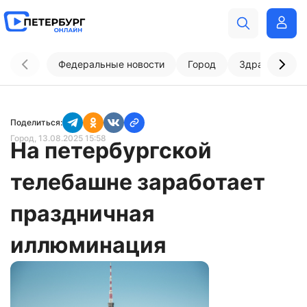
Федеральные новости
Город
Здравоохран
Поделиться:
Город
, 13.08.2025 15:58
На петербургской
телебашне заработает
праздничная
иллюминация