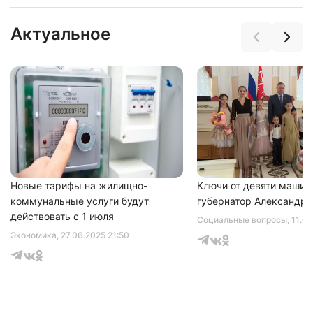
Актуальное
Нажимая на кнопку "Отправить" вы
соглашаетесь с
политикой конфиденциальности
Новые тарифы на жилищно-
Ключи от девяти машин
коммунальные услуги будут
губернатор Александр 
действовать с 1 июля
Социальные вопросы
, 11.0
Экономика
, 27.06.2025 21:50