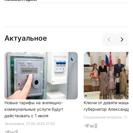
Актуальное
Новые тарифы на жилищно-
Нажимая на кнопку "Отправить" вы
Ключи от девяти машин
соглашаетесь с
политикой конфиденциальности
коммунальные услуги будут
губернатор Александр 
действовать с 1 июля
Социальные вопросы
, 11.0
Экономика
, 27.06.2025 21:50