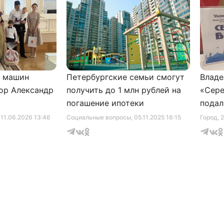
и машин
Петербургские семьи смогут
Владе
ор Александр
получить до 1 млн рублей на
«Сере
погашение ипотеки
подал
серти
, 11.06.2026 13:46
Социальные вопросы
, 05.11.2025 16:15
Город
, 
музее