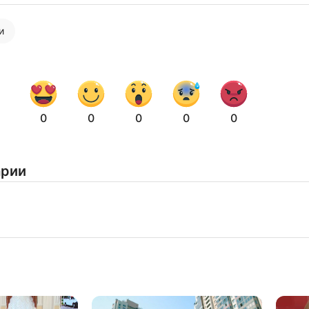
и
0
0
0
0
0
арии
Нажимая на кнопку "Отправить" вы
соглашаетесь с
политикой конфиденциальности