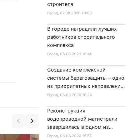
строителя
Город
, 07.08.2026 10:03
В городе наградили лучших
работников строительного
комплекса
Город
, 06.08.2026 16:49
Создание комплексной
системы берегозащиты – одно
из приоритетных направлений
развития Петербурга
Город
, 06.08.2026 16:26
Реконструкция
водопроводной магистрали
завершилась в одном из
районов города
Город
, 06.08.2026 15:57