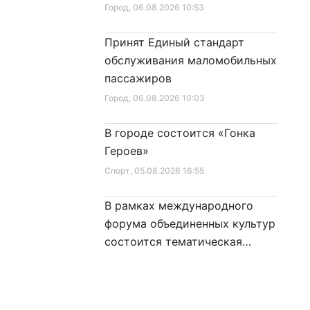
Город
, 06.08.2026 10:53
Принят Единый стандарт
обслуживания маломобильных
пассажиров
Город
, 06.08.2026 10:03
В городе состоится «Гонка
Героев»
Спорт
, 05.08.2026 16:55
В рамках международного
форума объединенных культур
состоится тематическая
секция
Город
, 05.08.2026 16:16
Новый корпус школы № 353