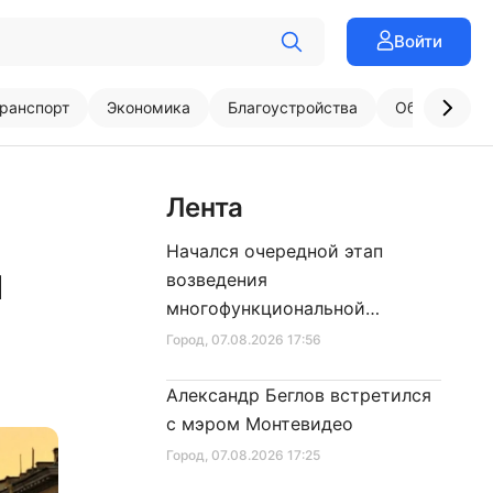
Войти
ранспорт
Экономика
Благоустройства
Образовани
Лента
Начался очередной этап
й
возведения
многофункциональной
площадки центра спорта
Город
, 07.08.2026 17:56
Александр Беглов встретился
с мэром Монтевидео
Город
, 07.08.2026 17:25