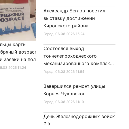
Александр Беглов посетил
выставку достижений
Кировского района
Город
, 06.08.2026 15:24
льцы карты
Александр Беглов подписал
Состоялся выход
бряный возраст»
Закон «О внесении изменения
тоннелепроходческого
и заявки на получение
в Закон Санкт‑Петербурга
механизированного комплекса
фиката для посещения
«Социальный кодекс
25.08.2025 11:24
Город
, 10.01.2026 16:46
«Надежда» на поверхность
Город
, 06.08.2026 11:54
в
Санкт‑Петербурга»
Завершился ремонт улицы
Корнея Чуковског
Город
, 06.08.2026 11:19
День Железнодорожных войск
РФ