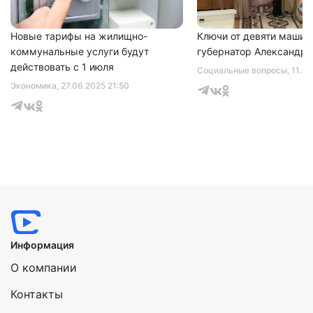
Новые тарифы на жилищно-
Ключи от девяти машин
коммунальные услуги будут
губернатор Александр 
действовать с 1 июля
Социальные вопросы
, 11.0
Экономика
, 27.06.2025 21:50
Информация
О компании
Контакты