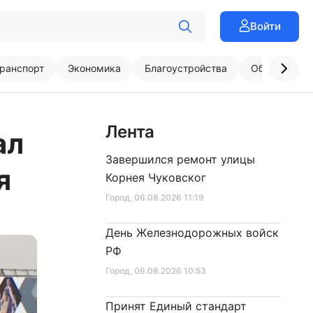
Войти
ранспорт
Экономика
Благоустройства
Образовани
Лента
ал
Завершился ремонт улицы
я
Корнея Чуковског
Город
, 06.08.2026 11:19
День Железнодорожных войск
РФ
Город
, 06.08.2026 10:53
Принят Единый стандарт