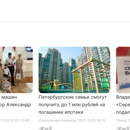
и машин
Петербургские семьи смогут
Владе
ор Александр
получить до 1 млн рублей на
«Сере
погашение ипотеки
подал
серти
, 11.06.2026 13:46
Социальные вопросы
, 05.11.2025 16:15
Город
, 
музее