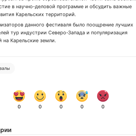
стие в научно-деловой программе и обсудить важные
вития Карельских территорий.
низаторов данного фестиваля было поощрение лучших
лей тур индустрии Северо-Запада и популяризация
 на Карельские земли.
евалы
0
0
0
0
0
Нажимая на кнопку "Отправить" вы
арии
соглашаетесь с
политикой конфиденциальности