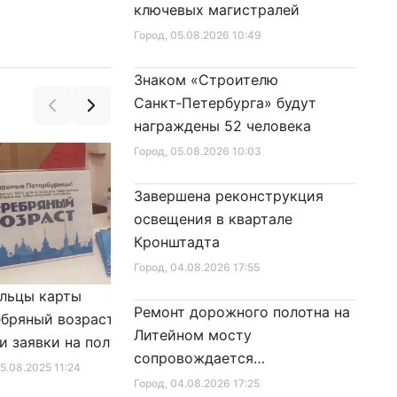
ключевых магистралей
Город
, 05.08.2026 10:49
Знаком «Строителю
Санкт‑Петербурга» будут
награждены 52 человека
Город
, 05.08.2026 10:03
Завершена реконструкция
освещения в квартале
Кронштадта
Город
, 04.08.2026 17:55
льцы карты
Александр Беглов подписал
Ремонт дорожного полотна на
бряный возраст»
Закон «О внесении изменения
Литейном мосту
и заявки на получение
в Закон Санкт‑Петербурга
сопровождается
фиката для посещения
«Социальный кодекс
25.08.2025 11:24
Город
, 10.01.2026 16:46
реставрационными работами
Город
, 04.08.2026 17:25
в
Санкт‑Петербурга»