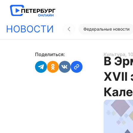
НОВОСТИ
Федеральные новости
Поделиться:
Культура
, 1
В Эр
XVII
Кал