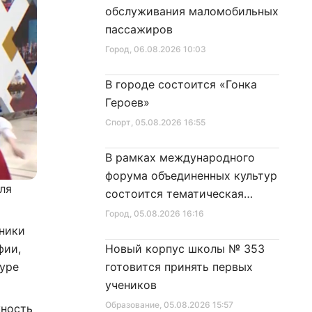
обслуживания маломобильных
пассажиров
Город
, 06.08.2026 10:03
В городе состоится «Гонка
Героев»
Спорт
, 05.08.2026 16:55
В рамках международного
форума объединенных культур
ля
состоится тематическая
секция
Город
, 05.08.2026 16:16
тники
фии,
Новый корпус школы № 353
уре
готовится принять первых
учеников
Образование
, 05.08.2026 15:57
жность