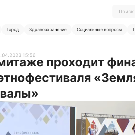
Город
Здравоохранение
Социальные вопросы
Т
0.04.2023 15:56
митаже проходит фин
 этнофестиваля «Земл
евалы»