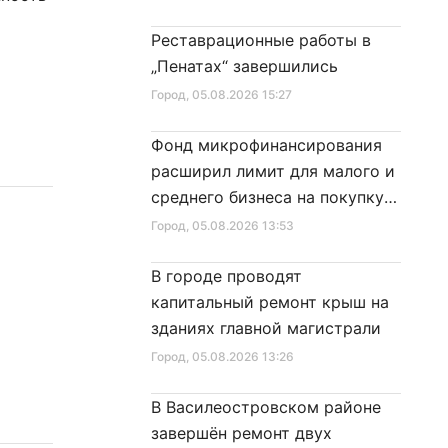
Реставрационные работы в
„Пенатах“ завершились
Город
, 05.08.2026 15:27
Фонд микрофинансирования
расширил лимит для малого и
среднего бизнеса на покупку
специальной техники
Город
, 05.08.2026 13:53
В городе проводят
капитальный ремонт крыш на
зданиях главной магистрали
Город
, 05.08.2026 13:26
В Василеостровском районе
завершён ремонт двух