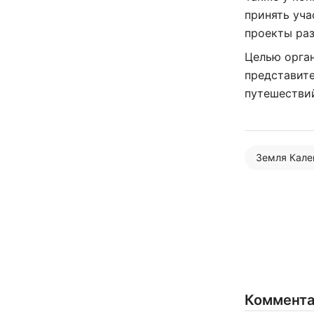
принять уча
проекты раз
Целью орга
представите
путешествий
Земля Кал
Коммент