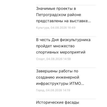
Значимые проекты в
Петроградском районе
представлены на выставке
достижений
Культура
, 04.08.2026 16:49
В честь Дня физкультурника
пройдет множество
спортивных мероприятий
Спорт
, 04.08.2026 14:58
Завершены работы по
созданию инженерной
инфраструктуры ИТМО
Хайпарк
Город
, 04.08.2026 14:19
Исторические фасады