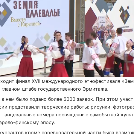
ходит финал XVII международного этнофестиваля «Зем
 главном штабе государственного Эрмитажа.
 в нем было подано более 6000 заявок. При этом учас
сии представили творческие работы: рисунки, фотогра
и танцевальные номера посвященные самобытной культ
карело-финскому эпосу.
нкурсантов кроме соревновательной части была возмо