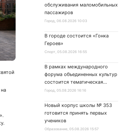
обслуживания маломобильных
пассажиров
Город
, 06.08.2026 10:03
В городе состоится «Гонка
Героев»
Спорт
, 05.08.2026 16:55
В рамках международного
святой
форума объединенных культур
состоится тематическая
секция
 на
Город
, 05.08.2026 16:16
Новый корпус школы № 353
готовится принять первых
».
учеников
у.
Образование
, 05.08.2026 15:57