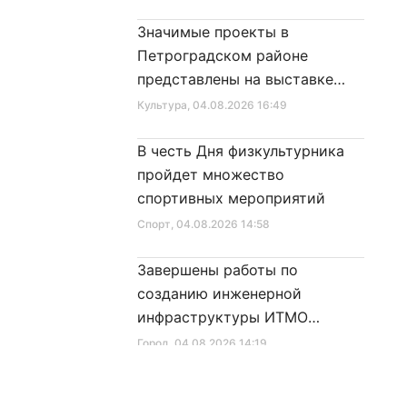
Значимые проекты в
Петроградском районе
представлены на выставке
достижений
Культура
, 04.08.2026 16:49
В честь Дня физкультурника
пройдет множество
спортивных мероприятий
Спорт
, 04.08.2026 14:58
Завершены работы по
созданию инженерной
инфраструктуры ИТМО
Хайпарк
Город
, 04.08.2026 14:19
Исторические фасады