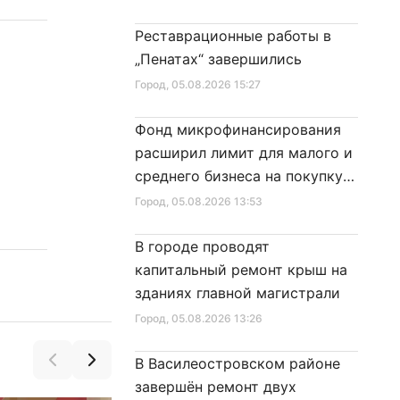
Реставрационные работы в
„Пенатах“ завершились
Город
, 05.08.2026 15:27
Фонд микрофинансирования
расширил лимит для малого и
среднего бизнеса на покупку
специальной техники
Город
, 05.08.2026 13:53
В городе проводят
капитальный ремонт крыш на
зданиях главной магистрали
Город
, 05.08.2026 13:26
В Василеостровском районе
завершён ремонт двух