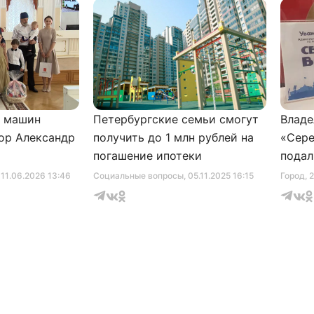
и машин
Петербургские семьи смогут
Владе
ор Александр
получить до 1 млн рублей на
«Сере
погашение ипотеки
подал
серти
, 11.06.2026 13:46
Социальные вопросы
, 05.11.2025 16:15
Город
, 
музее