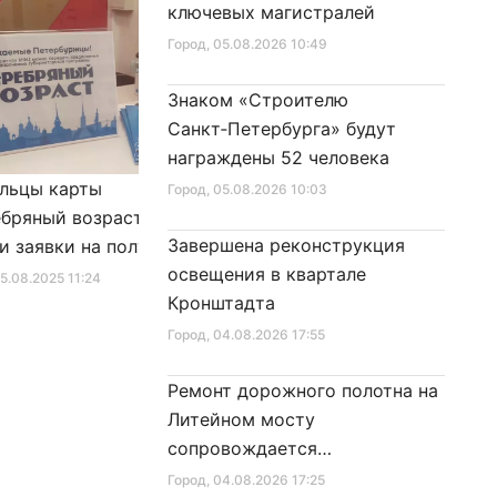
ключевых магистралей
Город
, 05.08.2026 10:49
Знаком «Строителю
Санкт‑Петербурга» будут
награждены 52 человека
льцы карты
Александр Беглов подписал
Город
, 05.08.2026 10:03
бряный возраст»
Закон «О внесении изменения
Завершена реконструкция
и заявки на получение
в Закон Санкт‑Петербурга
освещения в квартале
фиката для посещения
«Социальный кодекс
25.08.2025 11:24
Город
, 10.01.2026 16:46
Кронштадта
в
Санкт‑Петербурга»
Город
, 04.08.2026 17:55
Ремонт дорожного полотна на
Литейном мосту
сопровождается
реставрационными работами
Город
, 04.08.2026 17:25