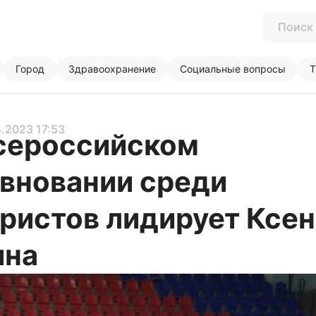
Город
Здравоохранение
Социальные вопросы
Т
4.2023 17:53
сероссийском
вновании среди
ристов лидирует Ксе
ина