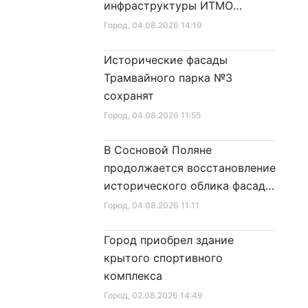
в
инфраструктуры ИТМО
Санкт‑Петербурга»
Хайпарк
Город
, 04.08.2026 14:19
Исторические фасады
Трамвайного парка №3
сохранят
Город
, 04.08.2026 11:55
В Сосновой Поляне
продолжается восстановление
исторического облика фасада
дома № 21
Город
, 04.08.2026 11:11
Город приобрел здание
крытого спортивного
комплекса
Город
, 02.08.2026 14:49