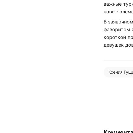
важные турн
новые элем
В заявочном
фаворитом я
короткой пр
девушек до
Ксения Гущ
Коммент