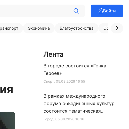
Войти
ранспорт
Экономика
Благоустройства
Образовани
Лента
В городе состоится «Гонка
Героев»
Спорт
, 05.08.2026 16:55
ния
В рамках международного
форума объединенных культур
состоится тематическая
секция
Город
, 05.08.2026 16:16