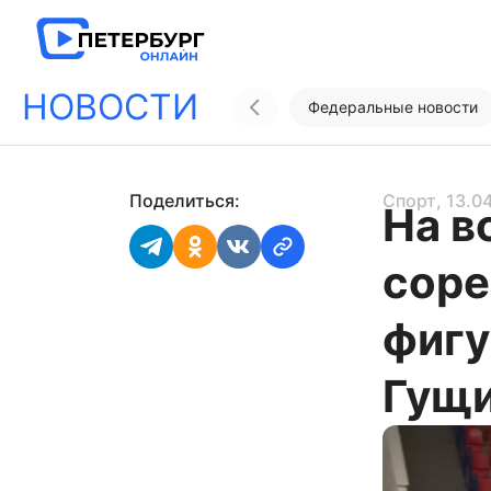
НОВОСТИ
Федеральные новости
Поделиться:
Спорт
, 13.0
На в
соре
фигу
Гущ