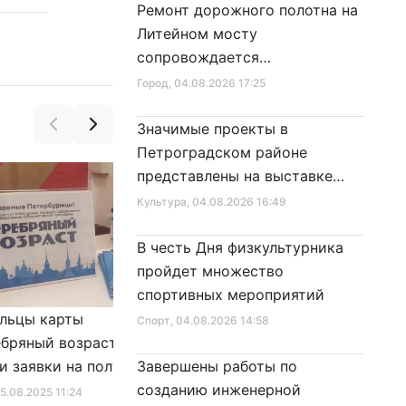
Ремонт дорожного полотна на
Литейном мосту
сопровождается
реставрационными работами
Город
, 04.08.2026 17:25
Значимые проекты в
Петроградском районе
представлены на выставке
достижений
Культура
, 04.08.2026 16:49
В честь Дня физкультурника
пройдет множество
спортивных мероприятий
льцы карты
Александр Беглов подписал
Спорт
, 04.08.2026 14:58
бряный возраст»
Закон «О внесении изменения
и заявки на получение
Завершены работы по
в Закон Санкт‑Петербурга
фиката для посещения
созданию инженерной
«Социальный кодекс
25.08.2025 11:24
Город
, 10.01.2026 16:46