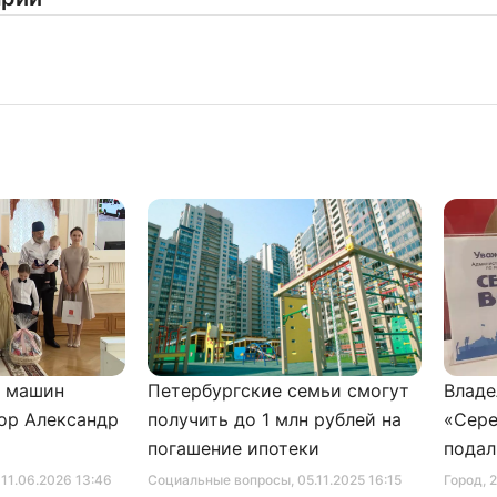
и машин
Петербургские семьи смогут
Владе
ор Александр
получить до 1 млн рублей на
«Сере
погашение ипотеки
подал
серти
, 11.06.2026 13:46
Социальные вопросы
, 05.11.2025 16:15
Город
, 