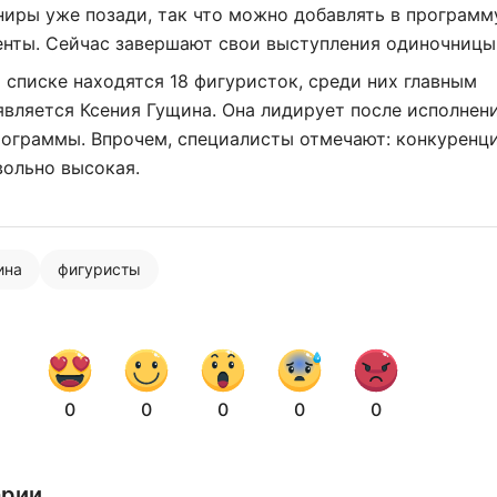
иры уже позади, так что можно добавлять в программ
енты. Сейчас завершают свои выступления одиночницы
 списке находятся 18 фигуристок, среди них главным
вляется Ксения Гущина. Она лидирует после исполнен
ограммы. Впрочем, специалисты отмечают: конкуренци
вольно высокая.
ина
фигуристы
0
0
0
0
0
Нажимая на кнопку "Отправить" вы
соглашаетесь с
политикой конфиденциальности
арии