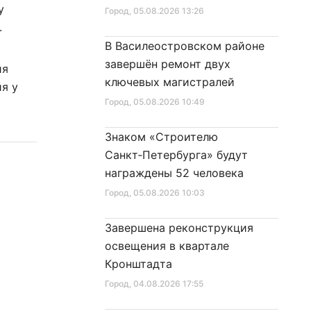
у
Город
, 05.08.2026 13:26
.
В Василеостровском районе
завершён ремонт двух
ия
ключевых магистралей
я у
Город
, 05.08.2026 10:49
Знаком «Строителю
Санкт‑Петербурга» будут
награждены 52 человека
Город
, 05.08.2026 10:03
Завершена реконструкция
освещения в квартале
Кронштадта
Город
, 04.08.2026 17:55