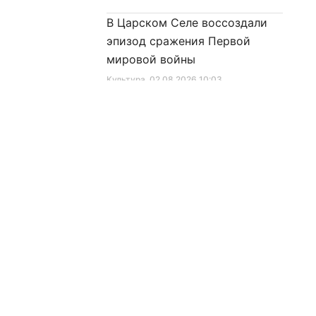
В Царском Селе воссоздали
эпизод сражения Первой
мировой войны
Культура
, 02.08.2026 10:03
81 год возрождения
автобусного движения
Ленинграда – Петербурга
Город
, 01.08.2026 16:14
рмация
Предложить новость
День тыла Вооружённых Сил
соглашение
Город
, 01.08.2026 10:29
нциальности
Завершился межрегиональный
ания материалов сайта
турнир «Кубок Защитников
Отечества»
ания cookies