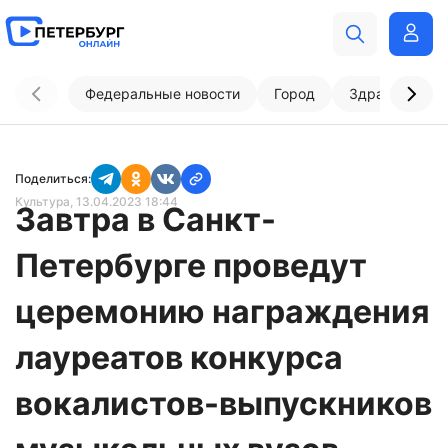
Федеральные новости
Город
Здравоохран
Поделиться:
Культура
, 13.04.2023 18:44
Завтра в Санкт-
Петербурге проведут
церемонию награждения
лауреатов конкурса
вокалистов-выпускников