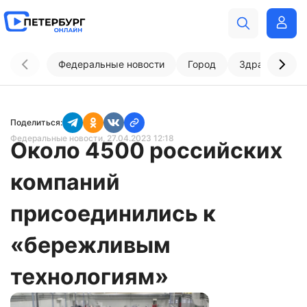
Федеральные новости
Город
Здравоохран
Поделиться:
Федеральные новости
, 27.04.2023 12:18
Около 4500 российских
компаний
присоединились к
«бережливым
технологиям»