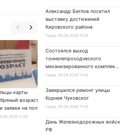
Александр Беглов посетил
выставку достижений
Кировского района
Город
, 06.08.2026 15:24
Состоялся выход
тоннелепроходческого
механизированного комплекса
«Надежда» на поверхность
Город
, 06.08.2026 11:54
Завершился ремонт улицы
льцы карты
Александр Беглов подписал
Корнея Чуковског
бряный возраст»
Закон «О внесении изменения
Город
, 06.08.2026 11:19
и заявки на получение
в Закон Санкт‑Петербурга
фиката для посещения
«Социальный кодекс
25.08.2025 11:24
Город
, 10.01.2026 16:46
День Железнодорожных войск
в
Санкт‑Петербурга»
РФ