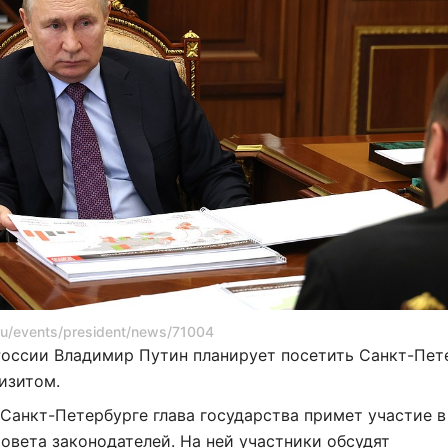
.ru/events/president/news/71004
России Владимир Путин планирует посетить Санкт-Пет
изитом.
 Санкт-Петербурге глава государства примет участие в
овета законодателей. На ней участники обсудят