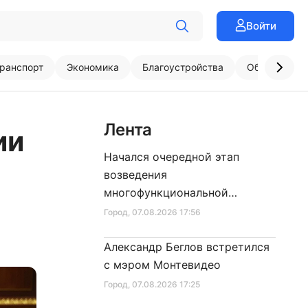
Войти
ранспорт
Экономика
Благоустройства
Образовани
Лента
ии
Начался очередной этап
возведения
многофункциональной
площадки центра спорта
Город
, 07.08.2026 17:56
Александр Беглов встретился
с мэром Монтевидео
Город
, 07.08.2026 17:25