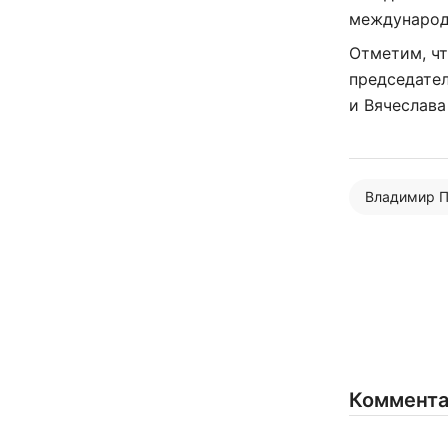
международ
Отметим, чт
председате
и Вячеслава
Владимир П
Коммент