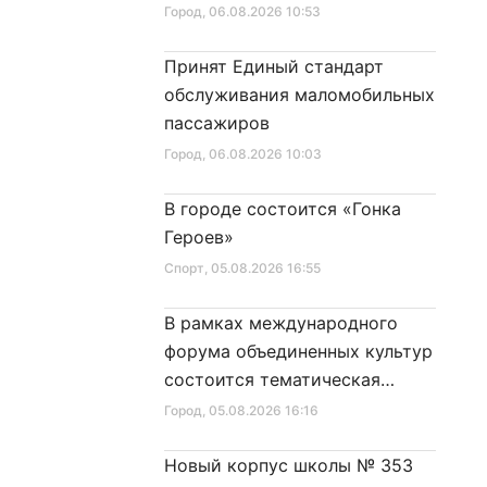
Город
, 06.08.2026 10:53
Принят Единый стандарт
обслуживания маломобильных
пассажиров
Город
, 06.08.2026 10:03
В городе состоится «Гонка
Героев»
Спорт
, 05.08.2026 16:55
В рамках международного
форума объединенных культур
состоится тематическая
секция
Город
, 05.08.2026 16:16
Новый корпус школы № 353