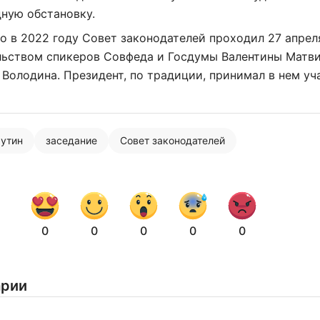
ную обстановку.
о в 2022 году Совет законодателей проходил 27 апрел
льством спикеров Совфеда и Госдумы Валентины Матв
 Володина. Президент, по традиции, принимал в нем уч
утин
заседание
Совет законодателей
0
0
0
0
0
Нажимая на кнопку "Отправить" вы
арии
соглашаетесь с
политикой конфиденциальности