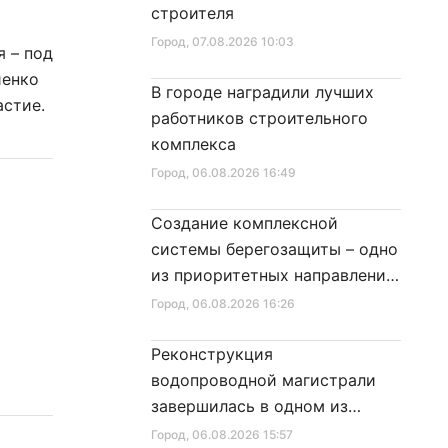
строителя
Город
, 07.08.2026 10:03
я – под
иенко
В городе наградили лучших
астие.
работников строительного
комплекса
Город
, 06.08.2026 16:49
Создание комплексной
системы берегозащиты – одно
из приоритетных направлений
развития Петербурга
Город
, 06.08.2026 16:26
Реконструкция
водопроводной магистрали
завершилась в одном из
районов города
Город
, 06.08.2026 15:57