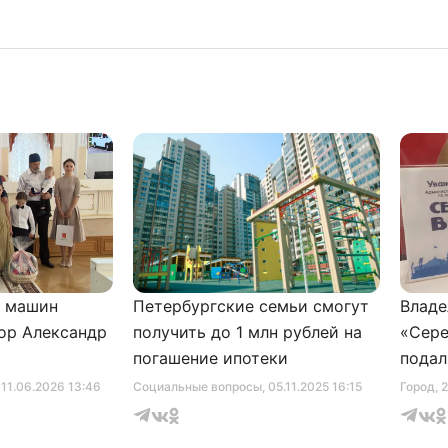
и машин
Петербургские семьи смогут
Владе
ор Александр
получить до 1 млн рублей на
«Сере
погашение ипотеки
подал
серти
, 11.06.2026 13:46
Социальные вопросы
, 05.11.2025 16:15
Город
, 
музее