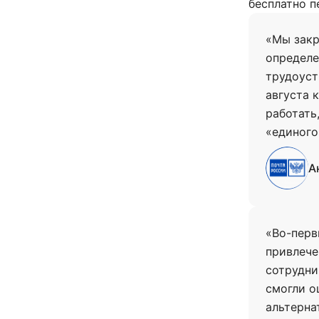
бесплатно п
«Мы закр
определе
трудоуст
августа 
работать
«единого
А
«Во-перв
привлече
сотрудни
смогли о
альтерна