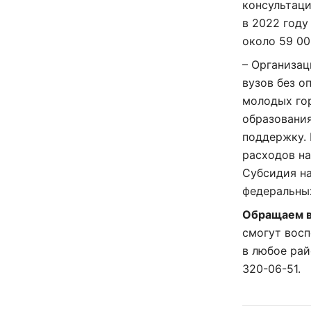
консультац
в 2022 году
около 59 0
– Организац
вузов без о
молодых го
образования
поддержку.
расходов на
Субсидия на
федеральны
Обращаем в
смогут вос
в
любое рай
320-06-51.