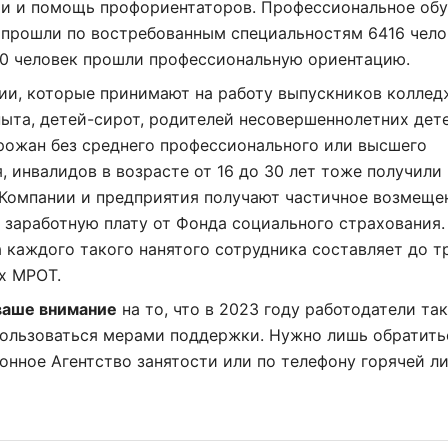
ии и помощь профориентаторов. Профессиональное об
 прошли по востребованным специальностям 6416 чело
00 человек прошли профессиональную ориентацию.
Нажимая на кнопку "Отправить" вы
соглашаетесь с
политикой конфиденциальности
ии, которые принимают на работу выпускников коллед
пыта, детей-сирот, родителей несовершеннолетних дете
рожан без среднего профессионального или высшего
, инвалидов в возрасте от 16 до 30 лет тоже получили
 Компании и предприятия получают частичное возмеще
 заработную плату от Фонда социального страхования.
 каждого такого нанятого сотрудника составляет до т
х МРОТ.
аше внимание
на то, что в 2023 году работодатели та
пользоваться мерами поддержки. Нужно лишь обратить
онное Агентство занятости
или по телефону горячей л