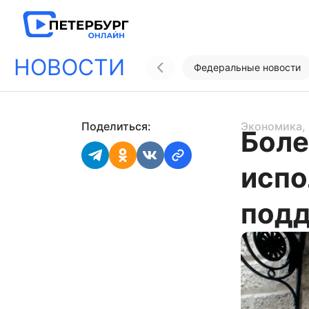
НОВОСТИ
Федеральные новости
Поделиться:
Экономика
,
Боле
испо
подд