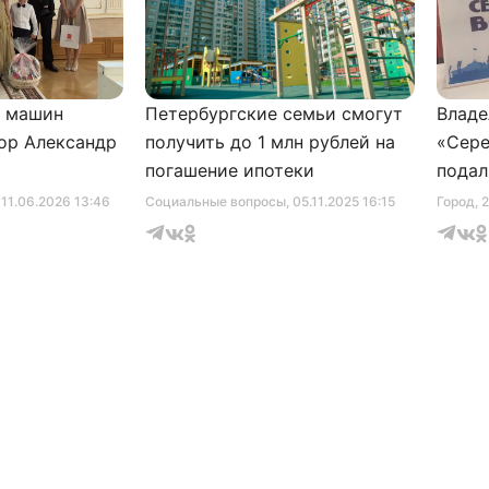
и машин
Петербургские семьи смогут
Владе
ор Александр
получить до 1 млн рублей на
«Сере
погашение ипотеки
подал
серти
, 11.06.2026 13:46
Социальные вопросы
, 05.11.2025 16:15
Город
, 
музее