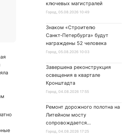
ключевых магистралей
Город
, 05.08.2026 10:49
Знаком «Строителю
Санкт‑Петербурга» будут
награждены 52 человека
Город
, 05.08.2026 10:03
ная
и
Завершена реконструкция
няла
освещения в квартале
Кронштадта
Город
, 04.08.2026 17:55
ым
Ремонт дорожного полотна на
латно
Литейном мосту
сопровождается
рные
реставрационными работами
Город
, 04.08.2026 17:25