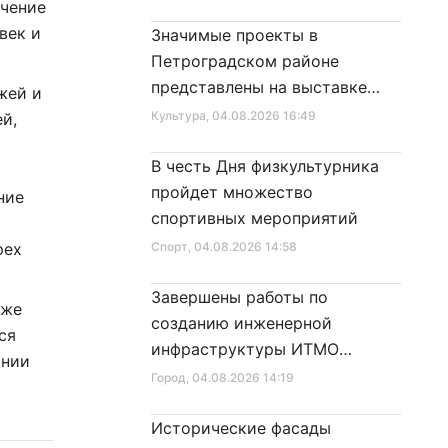
учение
век и
Значимые проекты в
Петроградском районе
представлены на выставке
жей и
достижений
Культура
, 04.08.2026 16:49
й,
В честь Дня физкультурника
пройдет множество
ние
спортивных мероприятий
рех
Спорт
, 04.08.2026 14:58
Завершены работы по
кже
созданию инженерной
ся
инфраструктуры ИТМО
инии
Хайпарк
Город
, 04.08.2026 14:19
Исторические фасады