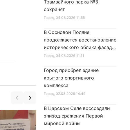
Трамвайного парка №3
сохранят
Город
, 04.08.2026 11:55
В Сосновой Поляне
продолжается восстановление
исторического облика фасада
дома № 21
Город
, 04.08.2026 11:11
Город приобрел здание
крытого спортивного
комплекса
Город
, 02.08.2026 14:49
В Царском Селе воссоздали
эпизод сражения Первой
мировой войны