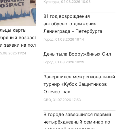
Культура
, 02.08.2026 10:03
81 год возрождения
автобусного движения
льцы карты
Александр Беглов подписал
Ленинграда – Петербурга
бряный возраст»
Закон «О внесении изменения
Город
, 01.08.2026 16:14
и заявки на получение
в Закон Санкт‑Петербурга
фиката для посещения
«Социальный кодекс
25.08.2025 11:24
День тыла Вооружённых Сил
Город
, 10.01.2026 16:46
в
Санкт‑Петербурга»
Город
, 01.08.2026 10:29
Завершился межрегиональный
турнир «Кубок Защитников
Отечества»
СВО
, 31.07.2026 17:53
В городе завершился первый
четырёхдневный семинар по