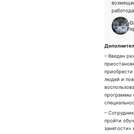
возмещае
работода
О
о
Дополнител
– Введен ре
приостанов
приобрести 
людей и по
воспользова
программы 
специальнос
– Сотрудник
пройти обуч
занятости» 