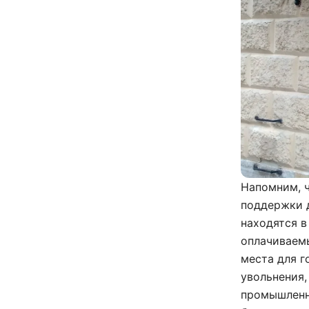
Напомним, ч
поддержки д
находятся в
оплачиваем
места для г
увольнения,
промышленн