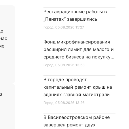
Реставрационные работы в
и
„Пенатах“ завершились
Город
, 05.08.2026 15:27
до
 нас
Фонд микрофинансирования
ме
расширил лимит для малого и
среднего бизнеса на покупку
специальной техники
Город
, 05.08.2026 13:53
В городе проводят
капитальный ремонт крыш на
з
зданиях главной магистрали
Город
, 05.08.2026 13:26
В Василеостровском районе
завершён ремонт двух