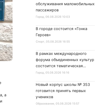
обслуживания маломобильных
пассажиров
Город
, 06.08.2026 10:03
В городе состоится «Гонка
Героев»
Спорт
, 05.08.2026 16:55
В рамках международного
форума объединенных культур
состоится тематическая
секция
Город
, 05.08.2026 16:16
е
Новый корпус школы № 353
готовится принять первых
а, а
учеников
ли
Образование
, 05.08.2026 15:57