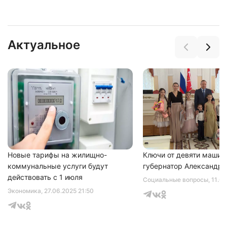
Актуальное
Нажимая на кнопку "Отправить" вы
соглашаетесь с
политикой конфиденциальности
Новые тарифы на жилищно-
Ключи от девяти машин
коммунальные услуги будут
губернатор Александр 
действовать с 1 июля
Социальные вопросы
, 11.0
Экономика
, 27.06.2025 21:50