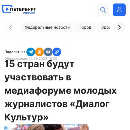
Федеральные новости
Город
Здравоохран
Поделиться:
Образование
, 12.05.2023 19:29
15 стран будут
участвовать в
медиафоруме молодых
журналистов «Диалог
Культур»