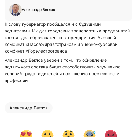
Александр Беглов
К слову губернатор пообщался и с будущими
водителями. Их для городских транспортных предприятий
готовят два образовательных предприятия: Учебный
комбинат «Пассажиравтотранса» и Учебно-курсовой
комбинат «Горэлектротранса
Нажимая на кнопку "Отправить" вы
соглашаетесь с
политикой конфиденциальности
Александр Беглов уверен в том, что обновление
подвижного состава будет способствовать улучшению
условий труда водителей и повышению престижности
профессии.
Александр Беглов