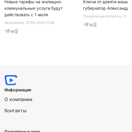
Новые тарифы на жилищно-
Ключи от девяти машин
коммунальные услуги будут
губернатор Александр 
действовать с 1 июля
Социальные вопросы
, 11.0
Экономика
, 27.06.2025 21:50
Информация
О компании
Контакты
Популярные теги