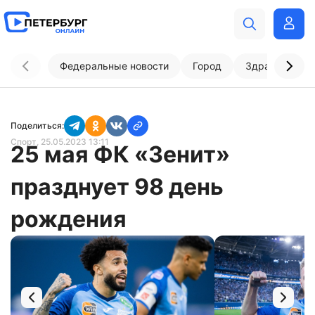
Федеральные новости
Город
Здравоохран
Поделиться:
Спорт
, 25.05.2023 13:11
25 мая ФК «Зенит»
празднует 98 день
рождения