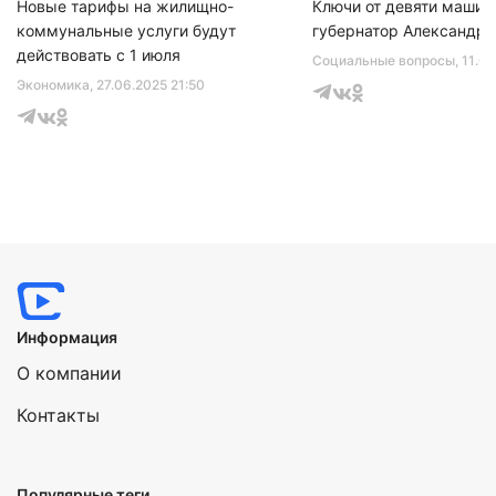
Новые тарифы на жилищно-
Ключи от девяти машин
коммунальные услуги будут
губернатор Александр 
действовать с 1 июля
Социальные вопросы
, 11.0
Экономика
, 27.06.2025 21:50
Информация
О компании
Контакты
Популярные теги