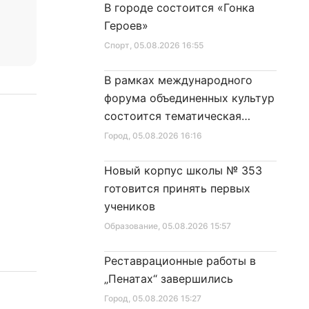
В городе состоится «Гонка
Героев»
Спорт
, 05.08.2026 16:55
В рамках международного
форума объединенных культур
состоится тематическая
секция
Город
, 05.08.2026 16:16
Новый корпус школы № 353
готовится принять первых
учеников
Образование
, 05.08.2026 15:57
Реставрационные работы в
„Пенатах“ завершились
Город
, 05.08.2026 15:27