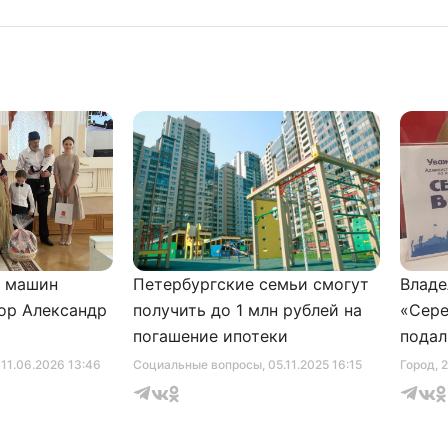
и машин
Петербургские семьи смогут
Владе
ор Александр
получить до 1 млн рублей на
«Сере
погашение ипотеки
подал
серти
, 11.06.2026 13:46
Социальные вопросы
, 05.11.2025 16:15
Город
, 
музее