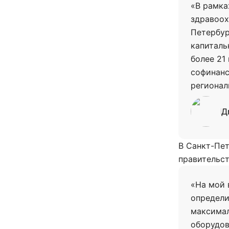
«В рамка
здравоох
Петербур
капиталь
более 21
софинанс
регионал
Д
В Санкт-Пе
правительст
«На мой 
определи
максимал
оборудов