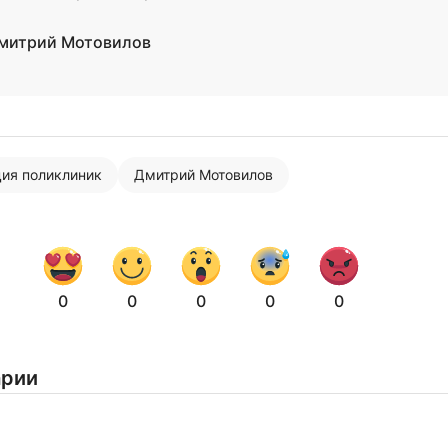
митрий Мотовилов
Нажимая на кнопку "Отправить" вы
ия поликлиник
Дмитрий Мотовилов
соглашаетесь с
политикой конфиденциальности
0
0
0
0
0
арии