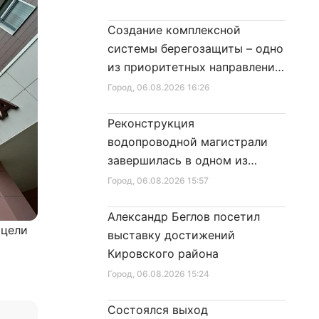
Создание комплексной
системы берегозащиты – одно
из приоритетных направлений
развития Петербурга
Город
, 06.08.2026 16:26
Реконструкция
водопроводной магистрали
завершилась в одном из
районов города
Город
, 06.08.2026 15:57
Александр Беглов посетил
 цели
выставку достижений
Кировского района
Город
, 06.08.2026 15:24
Состоялся выход