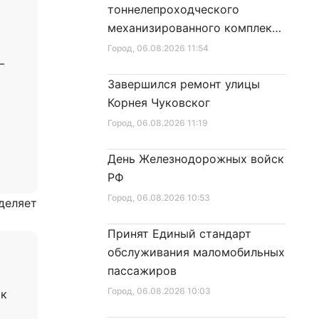
тоннелепроходческого
механизированного комплекса
«Надежда» на поверхность
Город
, 06.08.2026 11:54
–
Завершился ремонт улицы
Корнея Чуковског
Город
, 06.08.2026 11:19
День Железнодорожных войск
РФ
Город
, 06.08.2026 10:53
деляет
Принят Единый стандарт
обслуживания маломобильных
пассажиров
Город
, 06.08.2026 10:03
рк