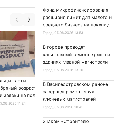
Фонд микрофинансирования
расширил лимит для малого и
среднего бизнеса на покупку
специальной техники
Город
, 05.08.2026 13:53
В городе проводят
капитальный ремонт крыш на
зданиях главной магистрали
Город
, 05.08.2026 13:26
льцы карты
Александр Беглов подписал
В Василеостровском районе
бряный возраст»
Закон «О внесении изменения
завершён ремонт двух
и заявки на получение
в Закон Санкт‑Петербурга
ключевых магистралей
фиката для посещения
«Социальный кодекс
25.08.2025 11:24
Город
, 10.01.2026 16:46
Город
, 05.08.2026 10:49
в
Санкт‑Петербурга»
Знаком «Строителю