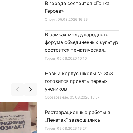
В городе состоится «Гонка
Героев»
Спорт
, 05.08.2026 16:55
В рамках международного
форума объединенных культур
состоится тематическая
секция
Город
, 05.08.2026 16:16
Новый корпус школы № 353
готовится принять первых
учеников
Образование
, 05.08.2026 15:57
Реставрационные работы в
„Пенатах“ завершились
Город
, 05.08.2026 15:27