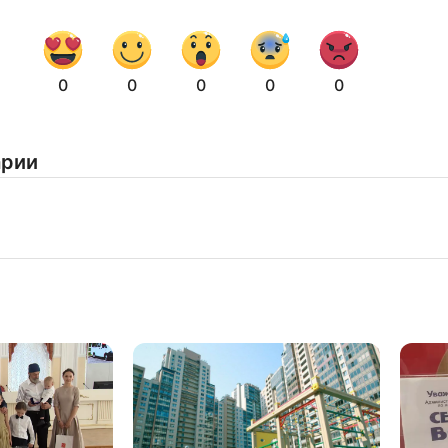
Нажимая на кнопку "Отправить" вы
соглашаетесь с
политикой конфиденциальности
0
0
0
0
0
арии