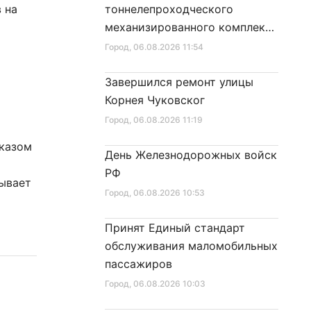
 на
тоннелепроходческого
механизированного комплекса
«Надежда» на поверхность
Город
, 06.08.2026 11:54
Завершился ремонт улицы
Корнея Чуковског
Город
, 06.08.2026 11:19
указом
День Железнодорожных войск
РФ
зывает
Город
, 06.08.2026 10:53
Принят Единый стандарт
обслуживания маломобильных
пассажиров
Город
, 06.08.2026 10:03