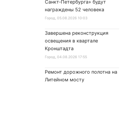
Санкт‑Петербурга» будут
награждены 52 человека
Город
, 05.08.2026 10:03
Завершена реконструкция
освещения в квартале
Кронштадта
Город
, 04.08.2026 17:55
Ремонт дорожного полотна на
Литейном мосту
сопровождается
реставрационными работами
Город
, 04.08.2026 17:25
Значимые проекты в
Петроградском районе
представлены на выставке