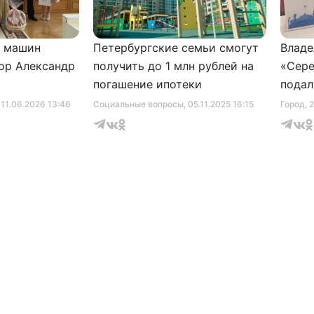
и машин
Петербургские семьи смогут
Владе
ор Александр
получить до 1 млн рублей на
«Сере
погашение ипотеки
подал
серти
, 11.06.2026 13:46
Социальные вопросы
, 05.11.2025 16:15
Город
, 
музее