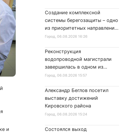
Создание комплексной
системы берегозащиты – одно
из приоритетных направлений
развития Петербурга
Город
, 06.08.2026 16:26
Реконструкция
водопроводной магистрали
завершилась в одном из
районов города
Город
, 06.08.2026 15:57
ей
Александр Беглов посетил
выставку достижений
т
Кировского района
ся
Город
, 06.08.2026 15:24
ке и
Состоялся выход