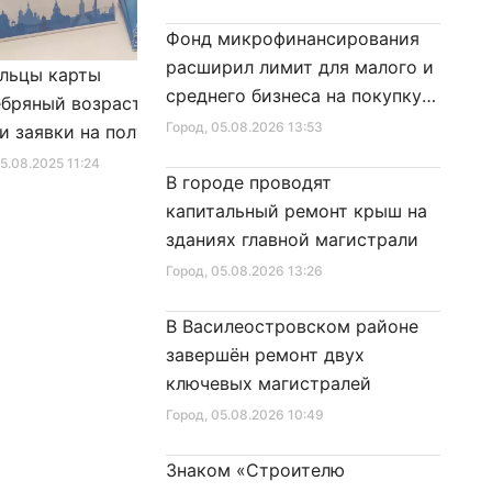
Фонд микрофинансирования
расширил лимит для малого и
льцы карты
Александр Беглов подписал
среднего бизнеса на покупку
бряный возраст»
Закон «О внесении изменения
специальной техники
Город
, 05.08.2026 13:53
и заявки на получение
в Закон Санкт‑Петербурга
фиката для посещения
«Социальный кодекс
25.08.2025 11:24
Город
, 10.01.2026 16:46
В городе проводят
в
Санкт‑Петербурга»
капитальный ремонт крыш на
зданиях главной магистрали
Город
, 05.08.2026 13:26
В Василеостровском районе
завершён ремонт двух
ключевых магистралей
Город
, 05.08.2026 10:49
Знаком «Строителю