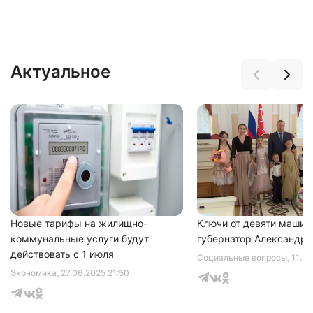
Актуальное
Нажимая на кнопку "Отправить" вы
соглашаетесь с
политикой конфиденциальности
Новые тарифы на жилищно-
Ключи от девяти машин
коммунальные услуги будут
губернатор Александр 
действовать с 1 июля
Социальные вопросы
, 11.0
Экономика
, 27.06.2025 21:50