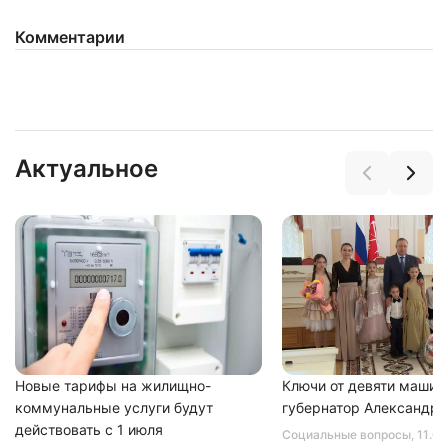
Комментарии
Нажимая на кнопку "Отправить" вы
соглашаетесь с
политикой конфиденциальности
Актуальное
Новые тарифы на жилищно-
Ключи от девяти машин
коммунальные услуги будут
губернатор Александр 
действовать с 1 июля
Социальные вопросы
, 11.0