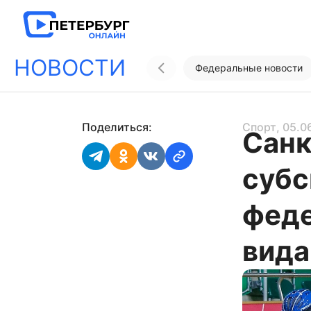
НОВОСТИ
Федеральные новости
Поделиться:
Спорт
, 05.0
Санк
субс
феде
вида