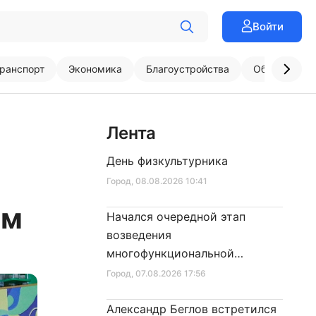
Войти
ранспорт
Экономика
Благоустройства
Образовани
Лента
День физкультурника
Город
, 08.08.2026 10:41
ым
Начался очередной этап
возведения
многофункциональной
площадки центра спорта
Город
, 07.08.2026 17:56
Александр Беглов встретился