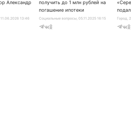
ор Александр
получить до 1 млн рублей на
«Сере
погашение ипотеки
подал
серти
, 11.06.2026 13:46
Социальные вопросы
, 05.11.2025 16:15
Город
, 
музее