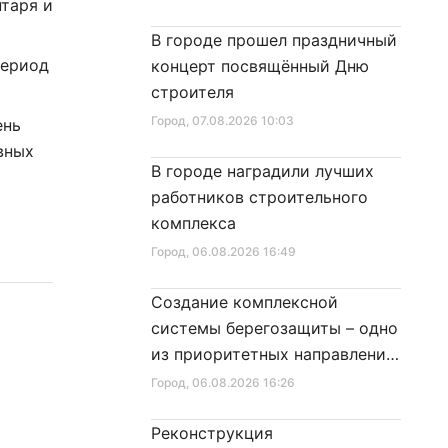
нтаря и
В городе прошел праздничный
период
концерт посвящённый Дню
строителя
Город
, 07.08.2026 10:03
ень
вных
В городе наградили лучших
работников строительного
комплекса
Город
, 06.08.2026 16:49
Создание комплексной
системы берегозащиты – одно
из приоритетных направлений
развития Петербурга
Город
, 06.08.2026 16:26
Реконструкция