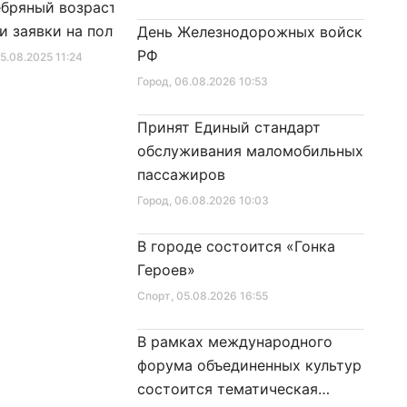
бряный возраст»
Закон «О внесении изменения
и заявки на получение
в Закон Санкт‑Петербурга
День Железнодорожных войск
фиката для посещения
«Социальный кодекс
РФ
25.08.2025 11:24
Город
, 10.01.2026 16:46
в
Санкт‑Петербурга»
Город
, 06.08.2026 10:53
Принят Единый стандарт
обслуживания маломобильных
пассажиров
Город
, 06.08.2026 10:03
В городе состоится «Гонка
Героев»
Спорт
, 05.08.2026 16:55
В рамках международного
форума объединенных культур
состоится тематическая