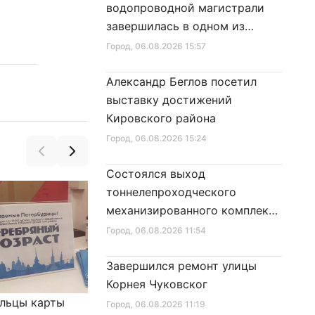
водопроводной магистрали
завершилась в одном из
районов города
Город
, 06.08.2026 15:57
Александр Беглов посетил
выставку достижений
Кировского района
Город
, 06.08.2026 15:24
Состоялся выход
тоннелепроходческого
механизированного комплекса
«Надежда» на поверхность
Город
, 06.08.2026 11:54
Завершился ремонт улицы
Корнея Чуковског
льцы карты
Александр Беглов подписал
Город
, 06.08.2026 11:19