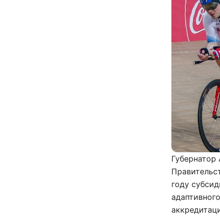
Губернатор 
Правительс
году субси
адаптивног
аккредитаци