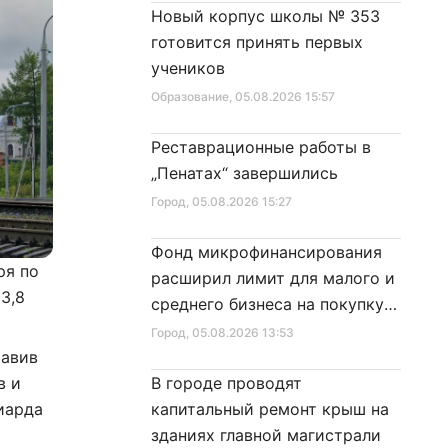
Новый корпус школы № 353
готовится принять первых
учеников
Образование
, 05.08.2026 15:57
Реставрационные работы в
„Пенатах“ завершились
Город
, 05.08.2026 15:27
Фонд микрофинансирования
ря по
расширил лимит для малого и
3,8
среднего бизнеса на покупку
специальной техники
Город
, 05.08.2026 13:53
тавив
в и
В городе проводят
иарда
капитальный ремонт крыш на
зданиях главной магистрали