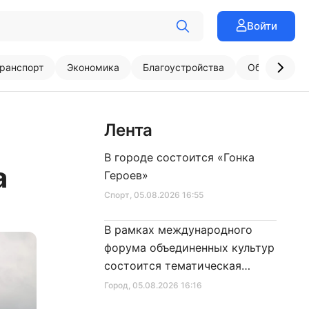
Войти
ранспорт
Экономика
Благоустройства
Образовани
Лента
В городе состоится «Гонка
а
Героев»
Спорт
, 05.08.2026 16:55
В рамках международного
форума объединенных культур
состоится тематическая
секция
Город
, 05.08.2026 16:16