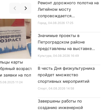
Ремонт дорожного полотна на
Литейном мосту
сопровождается
реставрационными работами
Город
, 04.08.2026 17:25
Значимые проекты в
Петроградском районе
представлены на выставке
достижений
Культура
, 04.08.2026 16:49
льцы карты
Александр Беглов подписал
В честь Дня физкультурника
бряный возраст»
Закон «О внесении изменения
пройдет множество
и заявки на получение
в Закон Санкт‑Петербурга
спортивных мероприятий
фиката для посещения
«Социальный кодекс
25.08.2025 11:24
Город
, 10.01.2026 16:46
в
Санкт‑Петербурга»
Спорт
, 04.08.2026 14:58
Завершены работы по
созданию инженерной