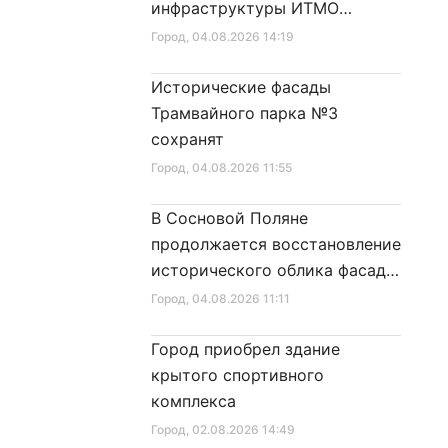
инфраструктуры ИТМО
Хайпарк
Город
, 04.08.2026 14:19
Исторические фасады
Трамвайного парка №3
сохранят
Город
, 04.08.2026 11:55
В Сосновой Поляне
продолжается восстановление
исторического облика фасада
дома № 21
Город
, 04.08.2026 11:11
Город приобрел здание
крытого спортивного
комплекса
Город
, 02.08.2026 14:49