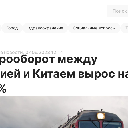
Город
Здравоохранение
Социальные вопросы
Т
е новости
, 07.06.2023 12:14
рооборот между
ией и Китаем вырос н
%