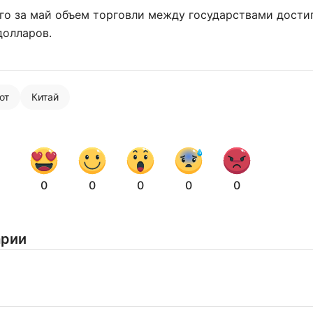
о за май объем торговли между государствами достиг
долларов.
от
Китай
0
0
0
0
0
арии
Нажимая на кнопку "Отправить" вы
соглашаетесь с
политикой конфиденциальности