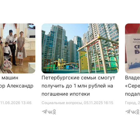
и машин
Петербургские семьи смогут
Владе
ор Александр
получить до 1 млн рублей на
«Сере
погашение ипотеки
подал
серти
, 11.06.2026 13:46
Социальные вопросы
, 05.11.2025 16:15
Город
, 
музее