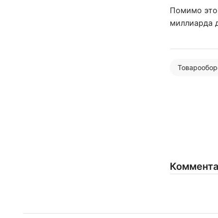
Помимо этог
миллиарда 
Товарообор
Коммент