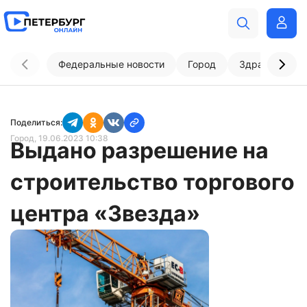
Федеральные новости
Город
Здравоохран
Поделиться:
Город
, 19.06.2023 10:38
Выдано разрешение на
строительство торгового
центра «Звезда»