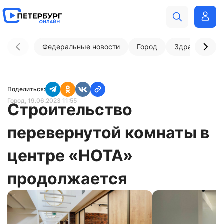
Федеральные новости
Город
Здравоохран
Поделиться:
Город
, 19.06.2023 11:55
Строительство
перевернутой комнаты в
центре «НОТА»
продолжается