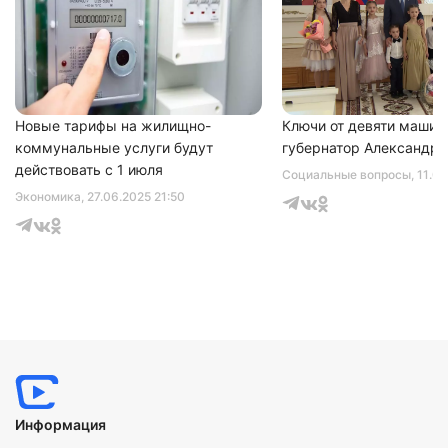
Нажимая на кнопку "Отправить" вы
соглашаетесь с
политикой конфиденциальности
Новые тарифы на жилищно-
Ключи от девяти машин
коммунальные услуги будут
губернатор Александр 
действовать с 1 июля
Социальные вопросы
, 11.0
Экономика
, 27.06.2025 21:50
Информация