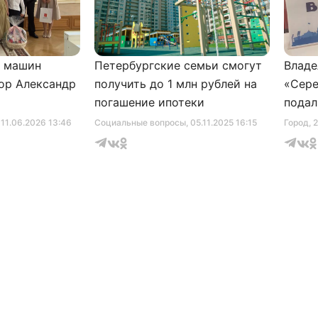
и машин
Петербургские семьи смогут
Владе
ор Александр
получить до 1 млн рублей на
«Сере
погашение ипотеки
подал
серти
, 11.06.2026 13:46
Социальные вопросы
, 05.11.2025 16:15
Город
, 
музее