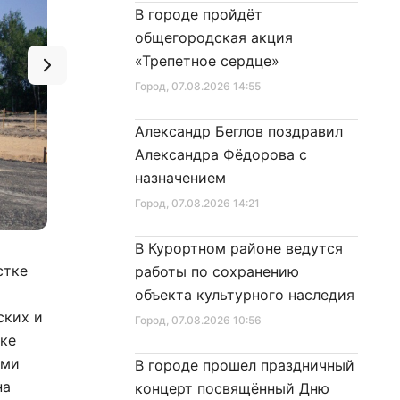
В городе пройдёт
общегородская акция
«Трепетное сердце»
Город
, 07.08.2026 14:55
Александр Беглов поздравил
Александра Фёдорова с
назначением
Город
, 07.08.2026 14:21
В Курортном районе ведутся
Фото: gov.spb.ru/gov/otrasl/tr_infr_kom/news/261890/
стке
работы по сохранению
объекта культурного наследия
ских и
Город
, 07.08.2026 10:56
тке
ами
В городе прошел праздничный
на
концерт посвящённый Дню