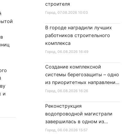
строителя
Город
, 07.08.2026 10:03
й
рытой
В городе наградили лучших
работников строительного
 в
комплекса
иниц
Город
, 06.08.2026 16:49
Создание комплексной
ого
системы берегозащиты – одно
й
из приоритетных направлений
тву
развития Петербурга
Город
, 06.08.2026 16:26
х и
Реконструкция
водопроводной магистрали
завершилась в одном из
районов города
Город
, 06.08.2026 15:57