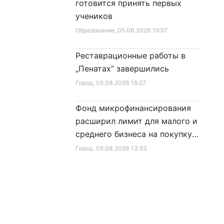
готовится принять первых
учеников
Образование
, 05.08.2026 15:57
Реставрационные работы в
„Пенатах“ завершились
Город
, 05.08.2026 15:27
Фонд микрофинансирования
расширил лимит для малого и
среднего бизнеса на покупку
специальной техники
Город
, 05.08.2026 13:53
В городе проводят
капитальный ремонт крыш на
зданиях главной магистрали
Город
, 05.08.2026 13:26