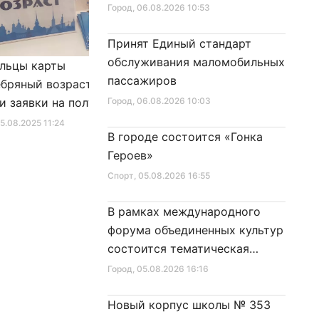
Город
, 06.08.2026 10:53
Принят Единый стандарт
обслуживания маломобильных
льцы карты
Александр Беглов подписал
пассажиров
бряный возраст»
Закон «О внесении изменения
и заявки на получение
Город
, 06.08.2026 10:03
в Закон Санкт‑Петербурга
фиката для посещения
«Социальный кодекс
25.08.2025 11:24
Город
, 10.01.2026 16:46
В городе состоится «Гонка
в
Санкт‑Петербурга»
Героев»
Спорт
, 05.08.2026 16:55
В рамках международного
форума объединенных культур
состоится тематическая
секция
Город
, 05.08.2026 16:16
Новый корпус школы № 353