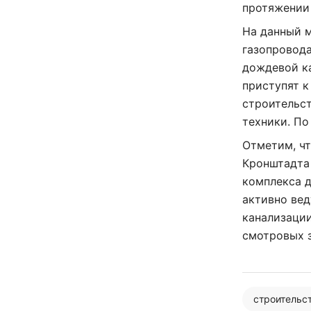
протяжении 
На данный 
газопровода
дождевой к
приступят к
строительст
техники. По
Отметим, ч
Кронштадта
комплекса д
активно вед
канализаци
смотровых 
строительс