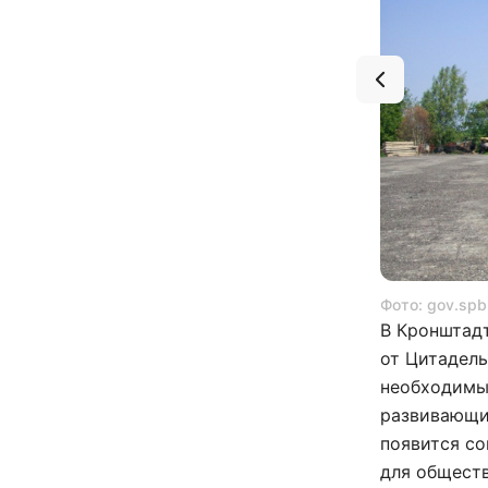
Фото: gov.spb.
В Кронштадт
от Цитадель
необходимы
развивающих
появится с
для обществ