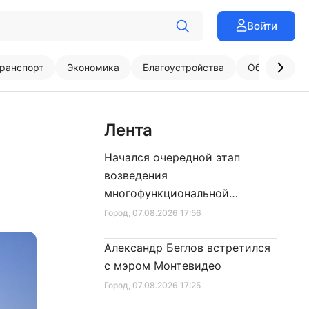
Войти
ранспорт
Экономика
Благоустройства
Образовани
Лента
Начался очередной этап
возведения
многофункциональной
площадки центра спорта
Город
, 07.08.2026 17:56
Александр Беглов встретился
с мэром Монтевидео
Город
, 07.08.2026 17:25