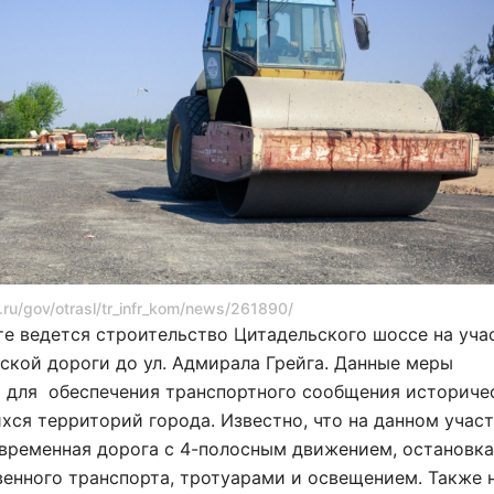
ru/gov/otrasl/tr_infr_kom/news/261890/
е ведется строительство Цитадельского шоссе на уча
ской дороги до ул. Адмирала Грейга. Данные меры
 для обеспечения транспортного сообщения историче
ся территорий города. Известно, что на данном учас
овременная дорога с 4-полосным движением, остановк
енного транспорта, тротуарами и освещением. Также 