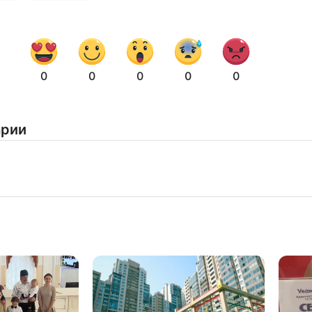
Нажимая на кнопку "Отправить" вы
соглашаетесь с
политикой конфиденциальности
0
0
0
0
0
арии