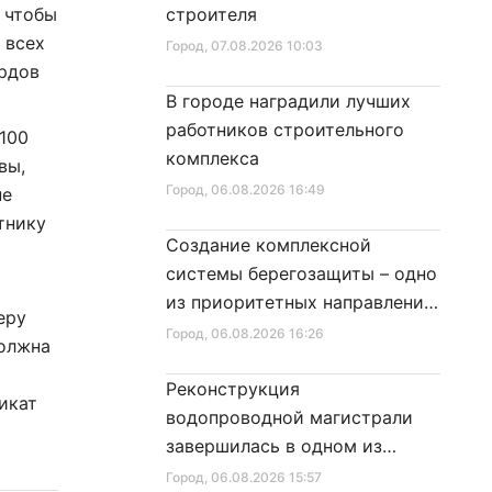
 чтобы
строителя
 всех
Город
, 07.08.2026 10:03
ордов
В городе наградили лучших
работников строительного
100
комплекса
вы,
Город
, 06.08.2026 16:49
не
тнику
Создание комплексной
системы берегозащиты – одно
из приоритетных направлений
еру
развития Петербурга
Город
, 06.08.2026 16:26
должна
Реконструкция
икат
водопроводной магистрали
завершилась в одном из
районов города
Город
, 06.08.2026 15:57