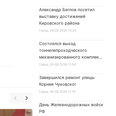
Александр Беглов посетил
выставку достижений
Кировского района
Город
, 06.08.2026 15:24
Состоялся выход
тоннелепроходческого
механизированного комплекса
«Надежда» на поверхность
Город
, 06.08.2026 11:54
Завершился ремонт улицы
Корнея Чуковског
Город
, 06.08.2026 11:19
День Железнодорожных войск
РФ