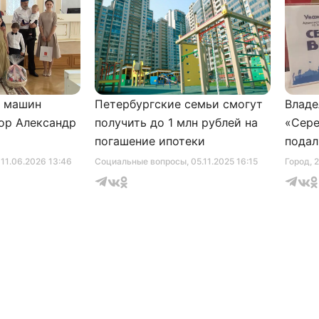
и машин
Петербургские семьи смогут
Владе
ор Александр
получить до 1 млн рублей на
«Сере
погашение ипотеки
подал
серти
, 11.06.2026 13:46
Социальные вопросы
, 05.11.2025 16:15
Город
, 
музее