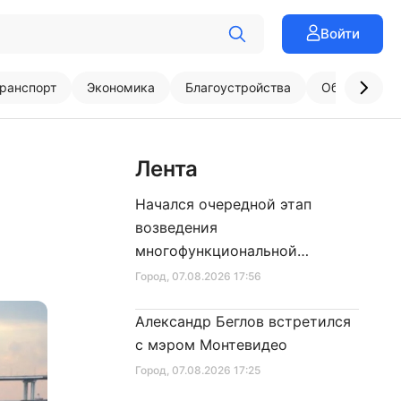
Войти
ранспорт
Экономика
Благоустройства
Образовани
Лента
Начался очередной этап
возведения
многофункциональной
площадки центра спорта
Город
, 07.08.2026 17:56
Александр Беглов встретился
с мэром Монтевидео
Город
, 07.08.2026 17:25