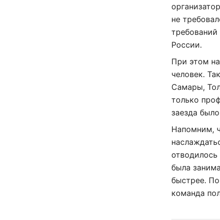
организатор
не требовал
требований 
России.
При этом на
человек. Та
Самары, Тол
только проф
заезда было
Напомним, 
наслаждать
отводилось 
была занима
быстрее. По
команда пол