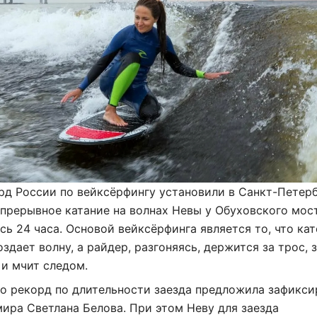
д России по вейксёрфингу установили в Санкт-Петерб
прерывное катание на волнах Невы у Обуховского мос
ь 24 часа. Основой вейксёрфинга является то, что кат
здает волну, а райдер, разгоняясь, держится за трос, 
 и мчит следом.
о рекорд по длительности заезда предложила зафикси
ира Светлана Белова. При этом Неву для заезда