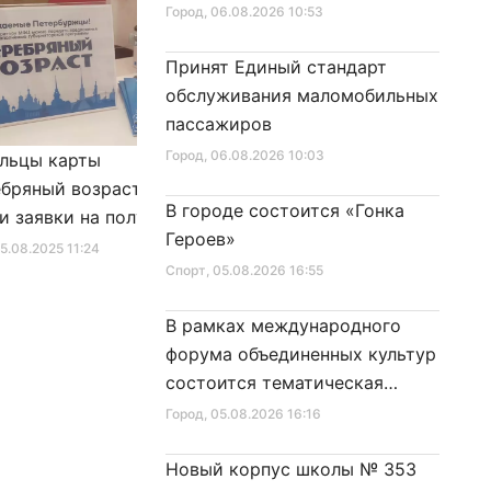
Город
, 06.08.2026 10:53
Принят Единый стандарт
обслуживания маломобильных
пассажиров
Город
, 06.08.2026 10:03
льцы карты
Александр Беглов подписал
бряный возраст»
Закон «О внесении изменения
В городе состоится «Гонка
и заявки на получение
в Закон Санкт‑Петербурга
Героев»
фиката для посещения
«Социальный кодекс
25.08.2025 11:24
Город
, 10.01.2026 16:46
Спорт
, 05.08.2026 16:55
в
Санкт‑Петербурга»
В рамках международного
форума объединенных культур
состоится тематическая
секция
Город
, 05.08.2026 16:16
Новый корпус школы № 353