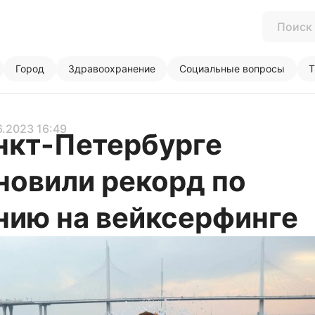
Город
Здравоохранение
Социальные вопросы
Т
6.2023 16:49
нкт-Петербурге
новили рекорд по
нию на вейксерфинге