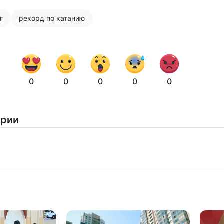
г
рекорд по катанию
Нажимая на кнопку "Отправить" вы
соглашаетесь с
политикой конфиденциальности
0
0
0
0
0
арии