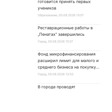
готовится принять первых
учеников
Образование
, 05.08.2026 15:57
Реставрационные работы в
„Пенатах“ завершились
Город
, 05.08.2026 15:27
Фонд микрофинансирования
расширил лимит для малого и
среднего бизнеса на покупку
специальной техники
Город
, 05.08.2026 13:53
В городе проводят
капитальный ремонт крыш на
зданиях главной магистрали
Город
, 05.08.2026 13:26