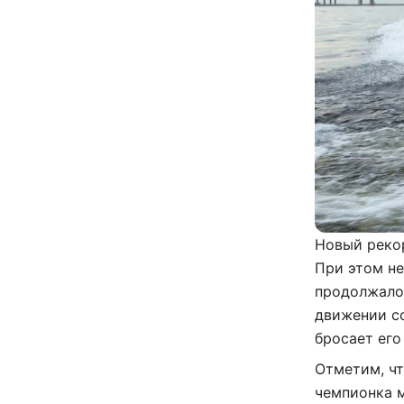
Новый рекор
При этом не
продолжалос
движении со
бросает его
Отметим, чт
чемпионка м