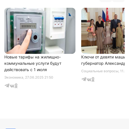
Нажимая на кнопку "Отправить" вы
соглашаетесь с
политикой конфиденциальности
Новые тарифы на жилищно-
Ключи от девяти машин
коммунальные услуги будут
губернатор Александр 
действовать с 1 июля
Социальные вопросы
, 11.0
Экономика
, 27.06.2025 21:50