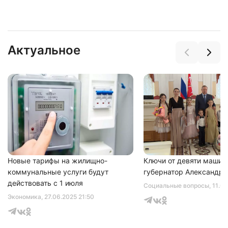
Актуальное
Нажимая на кнопку "Отправить" вы
соглашаетесь с
политикой конфиденциальности
Новые тарифы на жилищно-
Ключи от девяти машин
коммунальные услуги будут
губернатор Александр 
действовать с 1 июля
Социальные вопросы
, 11.0
Экономика
, 27.06.2025 21:50