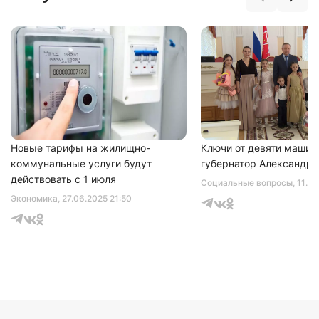
Нажимая на кнопку "Отправить" вы
соглашаетесь с
политикой конфиденциальности
Новые тарифы на жилищно-
Ключи от девяти машин
коммунальные услуги будут
губернатор Александр 
действовать с 1 июля
Социальные вопросы
, 11.0
Экономика
, 27.06.2025 21:50