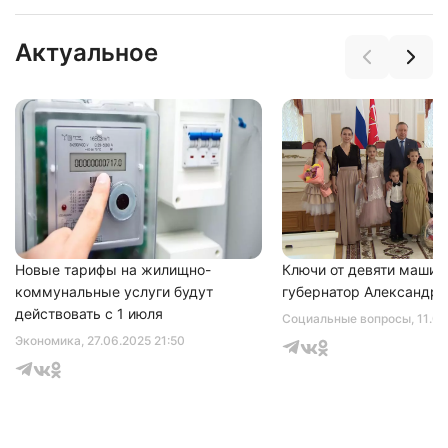
Актуальное
Нажимая на кнопку "Отправить" вы
соглашаетесь с
политикой конфиденциальности
Новые тарифы на жилищно-
Ключи от девяти машин
коммунальные услуги будут
губернатор Александр 
действовать с 1 июля
Социальные вопросы
, 11.0
Экономика
, 27.06.2025 21:50