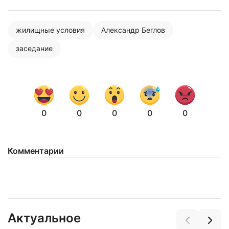
Нажимая на кнопку "Отправить" вы
жилищные условия
Александр Беглов
соглашаетесь с
политикой конфиденциальности
заседание
0
0
0
0
0
Комментарии
Актуальное