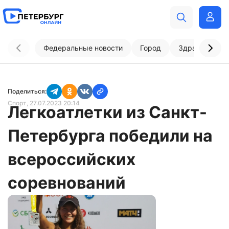
Федеральные новости
Город
Здравоохран
Поделиться:
Спорт
, 27.07.2023 20:14
Легкоатлетки из Санкт-
Петербурга победили на
всероссийских
соревнований