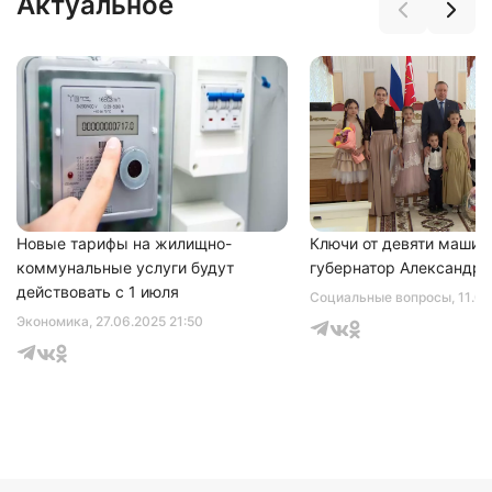
Актуальное
Нажимая на кнопку "Отправить" вы
соглашаетесь с
политикой конфиденциальности
Новые тарифы на жилищно-
Ключи от девяти машин
коммунальные услуги будут
губернатор Александр 
действовать с 1 июля
Социальные вопросы
, 11.0
Экономика
, 27.06.2025 21:50