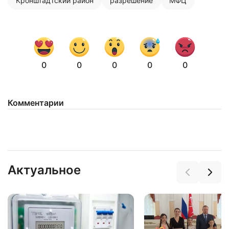
Кронштадтский район
разрешение
МФЦ
0
0
0
0
0
Комментарии
Актуальное
Нажимая на кнопку "Отправить" вы