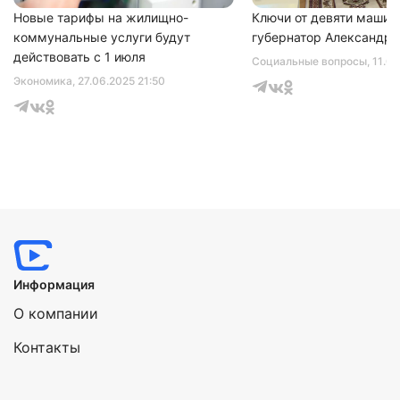
Новые тарифы на жилищно-
Ключи от девяти машин
коммунальные услуги будут
губернатор Александр 
действовать с 1 июля
Социальные вопросы
, 11.0
Экономика
, 27.06.2025 21:50
Информация
О компании
Контакты