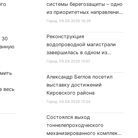
его
системы берегозащиты – одно
из приоритетных направлений
развития Петербурга
Город
, 06.08.2026 16:26
Реконструкция
 30
водопроводной магистрали
Данную
завершилась в одном из
районов города
Город
, 06.08.2026 15:57
рмить
Александр Беглов посетил
выставку достижений
а весь
Кировского района
Город
, 06.08.2026 15:24
Состоялся выход
тоннелепроходческого
механизированного комплекса