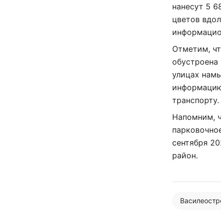
нанесут 5 6
цветов вдол
информацио
Отметим, чт
обустроена 
улицах намы
информацию
транспорту.
Напомним, 
парковочное
сентября 20
район.
Василеостр