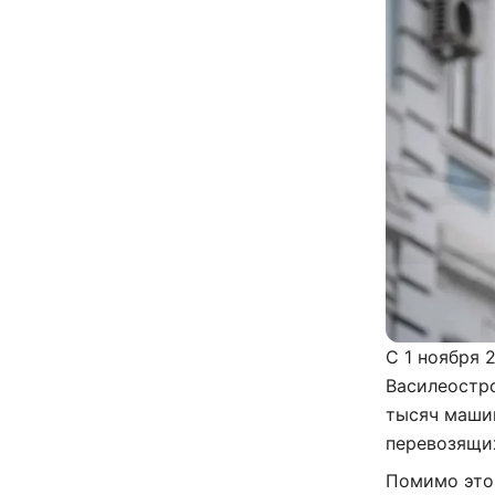
С 1 ноября 
Василеостро
тысяч машин
перевозящих
Помимо этог