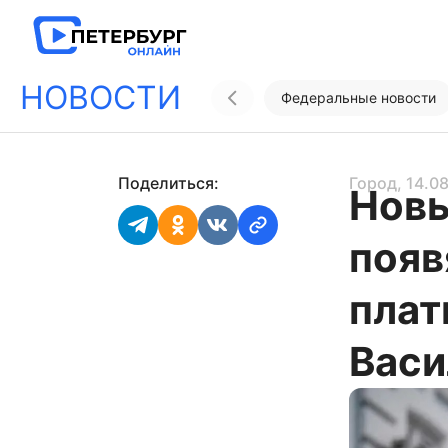
НОВОСТИ
Федеральные новости
Поделиться:
Город
, 14.0
Новы
появ
плат
Васи