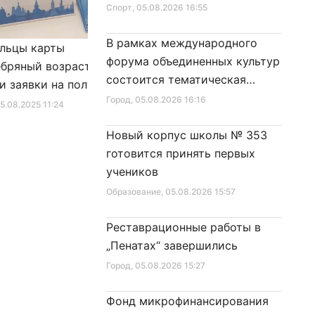
Спорт
, 05.08.2026 16:55
В рамках международного
льцы карты
Александр Беглов подписал
форума объединенных культур
бряный возраст»
Закон «О внесении изменения
состоится тематическая
и заявки на получение
в Закон Санкт‑Петербурга
секция
Город
, 05.08.2026 16:16
фиката для посещения
«Социальный кодекс
25.08.2025 11:24
Город
, 10.01.2026 16:46
в
Санкт‑Петербурга»
Новый корпус школы № 353
готовится принять первых
учеников
Образование
, 05.08.2026 15:57
Реставрационные работы в
„Пенатах“ завершились
Город
, 05.08.2026 15:27
Фонд микрофинансирования