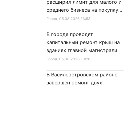
расширил лимит для малого и
среднего бизнеса на покупку
специальной техники
Город
, 05.08.2026 13:53
В городе проводят
капитальный ремонт крыш на
зданиях главной магистрали
Город
, 05.08.2026 13:26
В Василеостровском районе
завершён ремонт двух
ключевых магистралей
Город
, 05.08.2026 10:49
Знаком «Строителю
Санкт‑Петербурга» будут
награждены 52 человека