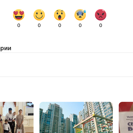
Нажимая на кнопку "Отправить" вы
соглашаетесь с
политикой конфиденциальности
0
0
0
0
0
арии