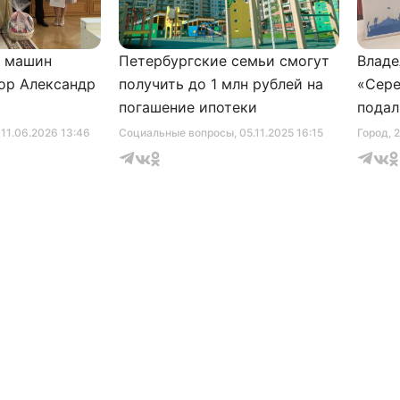
и машин
Петербургские семьи смогут
Владе
ор Александр
получить до 1 млн рублей на
«Сере
погашение ипотеки
подал
серти
, 11.06.2026 13:46
Социальные вопросы
, 05.11.2025 16:15
Город
, 
музее