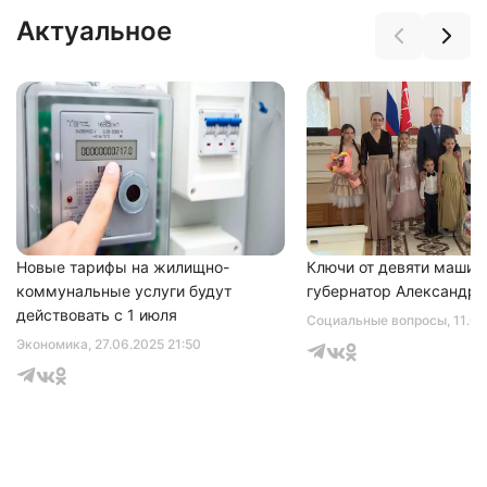
Актуальное
Нажимая на кнопку "Отправить" вы
соглашаетесь с
политикой конфиденциальности
Новые тарифы на жилищно-
Ключи от девяти машин
коммунальные услуги будут
губернатор Александр 
действовать с 1 июля
Социальные вопросы
, 11.0
Экономика
, 27.06.2025 21:50